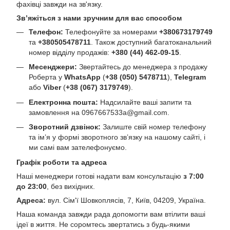
фахівці завжди на зв'язку.
Зв’яжіться з нами зручним для вас способом
Телефон:
Телефонуйте за номерами
+380673179749
та
+380505478711
. Також доступний багатоканальний
номер відділу продажів:
+380 (44) 462-09-15
.
Месенджери:
Звертайтесь до менеджера з продажу
Роберта у
WhatsApp
(
+38 (050) 5478711
),
Telegram
або
Viber
(
+38 (067) 3179749
).
Електронна пошта:
Надсилайте ваші запити та
замовлення на
0967667533a@gmail.com
.
Зворотний дзвінок:
Залиште свій номер телефону
та ім’я у формі зворотного зв’язку на нашому сайті, і
ми самі вам зателефонуємо.
Графік роботи та адреса
Наші менеджери готові надати вам консультацію
з 7:00
до 23:00
, без вихідних.
Адреса:
вул. Сім'ї Шовкоплясів, 7, Київ, 04209, Україна.
Наша команда завжди рада допомогти вам втілити ваші
ідеї в життя. Не соромтесь звертатись з будь-якими