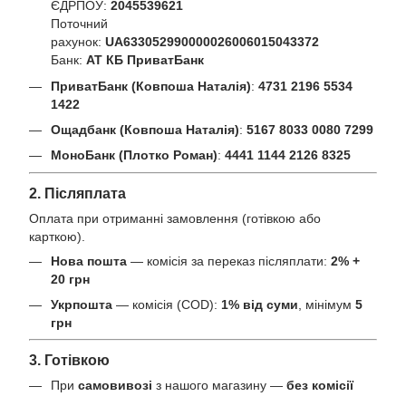
ЄДРПОУ:
2045539621
Поточний
рахунок:
UA633052990000026006015043372
Банк:
АТ КБ ПриватБанк
ПриватБанк (Ковпоша Наталія)
:
4731 2196 5534
1422
Ощадбанк (Ковпоша Наталія)
:
5167 8033 0080 7299
МоноБанк (Плотко Роман)
:
4441 1144 2126 8325
2. Післяплата
Оплата при отриманні замовлення (готівкою або
карткою).
Нова пошта
— комісія за переказ післяплати:
2% +
20 грн
Укрпошта
— комісія (COD):
1% від суми
, мінімум
5
грн
3. Готівкою
При
самовивозі
з нашого магазину —
без комісії