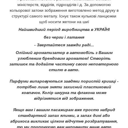
міністерств, відділів, підрозділів і д. За допомогою
кольорової затоки зображення виготовлено метод друку в
структурі самого металу. Існує також кулькові ланцюжки
щоб носити жетони на шиї
Найшвидший період виробництва в УКРАЇНІ
без черги і латання
- Звертайтеся завжди раді...
Олійний ароматизатор в автомобіль з Вашим
улюбленим брендовим ароматом! Створіть
затишок та додайте частинку свого неповторного
стилю в авто.
Парфуми випаровуються завдяки пористій кришці -
потрібно лише зняти захисний пластиковий
ковпачок. Колір шнурка та флакона може
відрізнятися від зображення.
Якщо вам і вашим пасажирам вже просто набрид
стандартний запах ялинки, а запах дині або
абрикоса викликає цілком відчутне роздратування,
то ми пропонуємо вам наповнити ваше авто