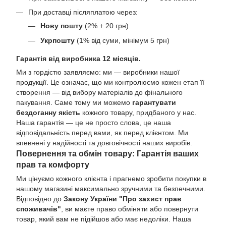
При доставці післяплатою через:
Нову пошту
(2% + 20 грн)
Укрпошту
(1% від суми, мінімум 5 грн)
Гарантія від виробника 12 місяців.
Ми з гордістю заявляємо: ми — виробники нашої
продукції. Це означає, що ми контролюємо кожен етап її
створення — від вибору матеріалів до фінального
пакування. Саме тому ми можемо
гарантувати
бездоганну якість
кожного товару, придбаного у нас.
Наша гарантія — це не просто слова, це наша
відповідальність перед вами, як перед клієнтом. Ми
впевнені у надійності та довговічності наших виробів.
Повернення та обмін товару: Гарантія ваших
прав та комфорту
Ми цінуємо кожного клієнта і прагнемо зробити покупки в
нашому магазині максимально зручними та безпечними.
Відповідно до
Закону України "Про захист прав
споживачів"
, ви маєте право обміняти або повернути
товар, який вам не підійшов або має недоліки. Наша