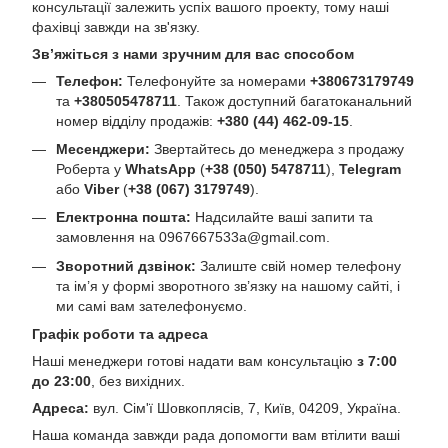
консультації залежить успіх вашого проекту, тому наші
фахівці завжди на зв'язку.
Зв’яжіться з нами зручним для вас способом
Телефон:
Телефонуйте за номерами
+380673179749
та
+380505478711
. Також доступний багатоканальний
номер відділу продажів:
+380 (44) 462-09-15
.
Месенджери:
Звертайтесь до менеджера з продажу
Роберта у
WhatsApp
(
+38 (050) 5478711
),
Telegram
або
Viber
(
+38 (067) 3179749
).
Електронна пошта:
Надсилайте ваші запити та
замовлення на
0967667533a@gmail.com
.
Зворотний дзвінок:
Залиште свій номер телефону
та ім’я у формі зворотного зв’язку на нашому сайті, і
ми самі вам зателефонуємо.
Графік роботи та адреса
Наші менеджери готові надати вам консультацію
з 7:00
до 23:00
, без вихідних.
Адреса:
вул. Сім'ї Шовкоплясів, 7, Київ, 04209, Україна.
Наша команда завжди рада допомогти вам втілити ваші