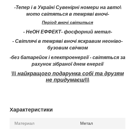
-Тепер і в Україні Сувенірні номери на авто\
мото світяться в темряві вночі-
Період вночі світиться
- НеОН ЕФФЕКТ- фосфорний метал-
- Світлячі в темряві вночі яскравим неоніво-
бузовим свічком
-без батарейок і електроенергії - світяться за
рахунок зібраної днем енергії
\\\ найкращого подарунка собі та друзям
не придумаєш\\\
Характеристики
Материал
Метал