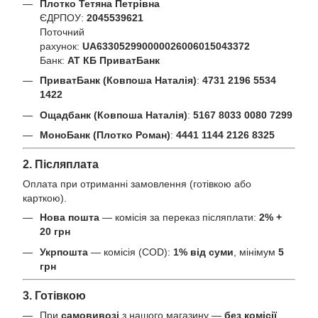
Плотко Тетяна Петрівна
ЄДРПОУ:
2045539621
Поточний
рахунок:
UA633052990000026006015043372
Банк:
АТ КБ ПриватБанк
ПриватБанк (Ковпоша Наталія)
:
4731 2196 5534
1422
Ощадбанк (Ковпоша Наталія)
:
5167 8033 0080 7299
МоноБанк (Плотко Роман)
:
4441 1144 2126 8325
2. Післяплата
Оплата при отриманні замовлення (готівкою або
карткою).
Нова пошта
— комісія за переказ післяплати:
2% +
20 грн
Укрпошта
— комісія (COD):
1% від суми
, мінімум
5
грн
3. Готівкою
При
самовивозі
з нашого магазину —
без комісії