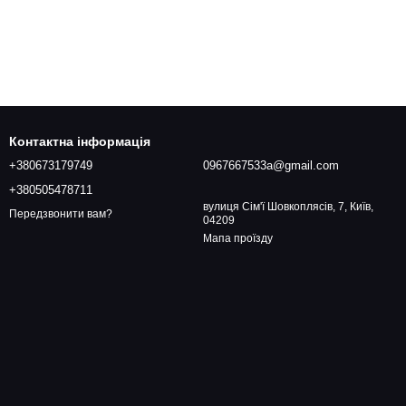
Контактна інформація
+380673179749
0967667533a@gmail.com
+380505478711
вулиця Сім'ї Шовкоплясів, 7, Київ,
Передзвонити вам?
04209
Мапа проїзду