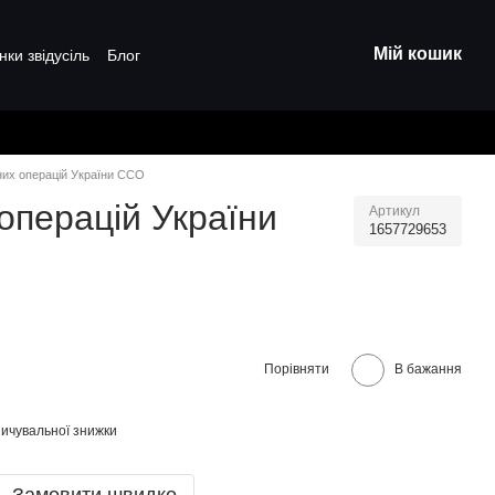
Мій кошик
нки звідусіль
Блог
них операцій України ССО
операцій України
Артикул
1657729653
Порівняти
В бажання
ичувальної знижки