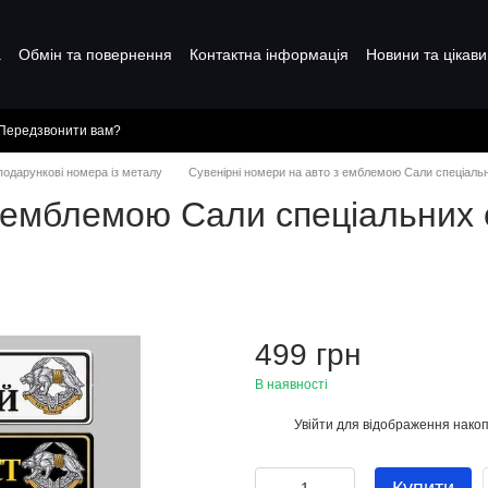
а
Обмін та повернення
Контактна інформація
Новини та цікави
Передзвонити вам?
 подарункові номера із металу
Сувенірні номери на авто з емблемою Сали спеціаль
з емблемою Сали спеціальних 
499 грн
В наявності
Увійти
для відображення накоп
%