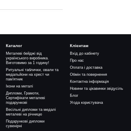
Каталог
Клієнтам
Металеві бейджі від
Вхід до кабінету
українського виробника.
Про нас
Виготовимо за 1 годину!
Оплата і доставка
Ритуальні таблички, овали та
медальйони на хрест чи
Обмін та повернення
пам'ятник
Контактна інформація
Ікони на металі
Новини та цікавинки звідусіль
Дипломи, Грамоти,
Блог
Сертифікати металеві
подарункові
Угода користувача
Весільні дипломи та медалі
металеві на річницю
Подарункові дипломи
сувенірні