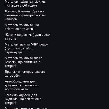
Металеві таблички, візитки,
інстаграм з QR кодом
Жетони, брелоки і бруньки
металеві з фотографією чи
написом
Металеві таблички, що
світяться в темряві
Жетони (адресники) для собак
та котів
Металеві візитки "VIP" класу
(під золото, срібло,
перламутр)
Металеві таблички знаків
безпеки, що світяться в
темряві
Брелоки з номером вашого
автомобіля
Автообкладинки для
документів з номером і
логотипом авто
Таблички адресні для
будинків, що світяться в
темряві
Металеві номери на весільну