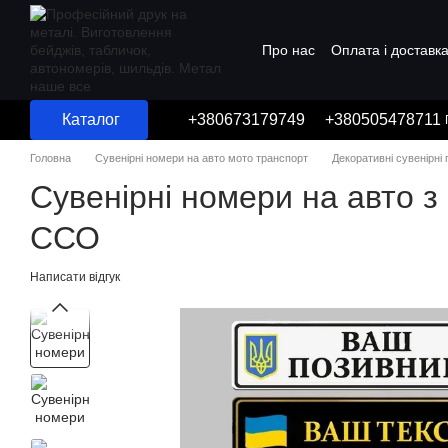
Перейти до основного контенту
Про нас
Оплата і доставк
Угода користувача
Каталог
+380673179749
+380505478711
Головна
Сувенірні номери на авто мото транспорт
Декоративні сувенірні
Сувенірні номери на авто 
ССО
Написати відгук