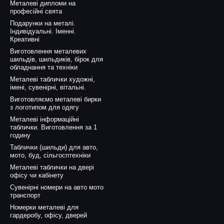
Металеві дипломи на
професійні свята
Подарунки на металі.
Індивідуальні. Іменні.
Креативні
Виготовлення металевих
шильдів, шильдиків, бірок для
обладнання та техніки
Металеві таблички художні,
імені, сувенірні, вітальні.
Виготовляємо металеві бирки
з логотипом для одягу
Металеві інформаційні
таблички. Виготовлення за 1
годину
Таблички (шильди) для авто,
мото, буд, сільгосптехніки
Металеві таблички на двері
офісу чи кабінету
Сувенірні номери на авто мото
транспорт
Номерки металеві для
гардеробу, офісу, дверей