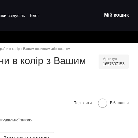
Мій кошик
нки звідусіль
Блог
країни в колір з Вашим позивним або текстом
ни в колір з Вашим
Артикул
1657607153
Порівняти
В бажання
ичувальної знижки