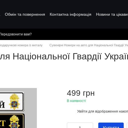
а
Обмін та повернення
Контактна інформація
Новини та цікави
Передзвонити вам?
 подарункові номера із металу
Сувенірні Номери на авто для Національної Гвардії У
ля Національної Гвардії Украї
499 грн
В наявності
Увійти
для відображення накоп
%