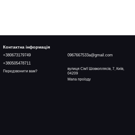
Контактна інформація
+380673179749
0967667533a@gmail.com
+380505478711
вулиця Сім'ї Шовкоплясів, 7, Київ,
Передзвонити вам?
04209
Мапа проїзду