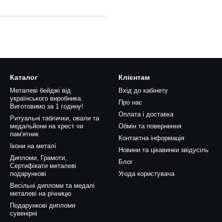
Каталог
Клієнтам
Металеві бейджі від
Вхід до кабінету
українського виробника.
Про нас
Виготовимо за 1 годину!
Оплата і доставка
Ритуальні таблички, овали та
медальйони на хрест чи
Обмін та повернення
пам'ятник
Контактна інформація
Ікони на металі
Новини та цікавинки звідусіль
Дипломи, Грамоти,
Блог
Сертифікати металеві
подарункові
Угода користувача
Весільні дипломи та медалі
металеві на річницю
Подарункові дипломи
сувенірні