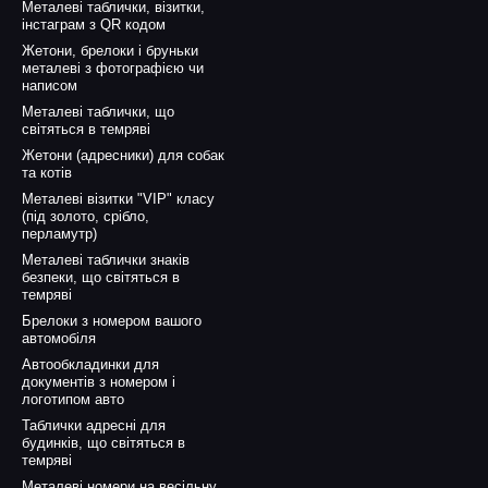
Металеві таблички, візитки,
інстаграм з QR кодом
Жетони, брелоки і бруньки
металеві з фотографією чи
написом
Металеві таблички, що
світяться в темряві
Жетони (адресники) для собак
та котів
Металеві візитки "VIP" класу
(під золото, срібло,
перламутр)
Металеві таблички знаків
безпеки, що світяться в
темряві
Брелоки з номером вашого
автомобіля
Автообкладинки для
документів з номером і
логотипом авто
Таблички адресні для
будинків, що світяться в
темряві
Металеві номери на весільну