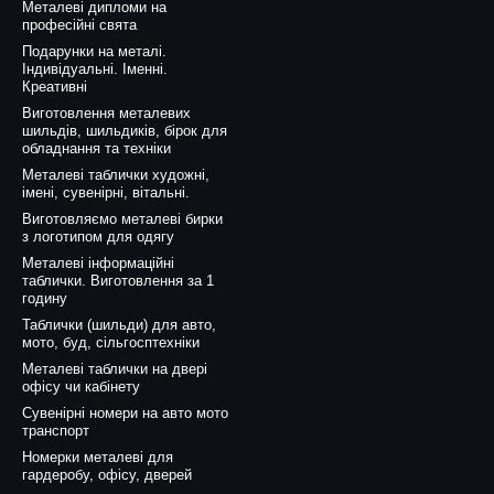
Металеві дипломи на
професійні свята
Подарунки на металі.
Індивідуальні. Іменні.
Креативні
Виготовлення металевих
шильдів, шильдиків, бірок для
обладнання та техніки
Металеві таблички художні,
імені, сувенірні, вітальні.
Виготовляємо металеві бирки
з логотипом для одягу
Металеві інформаційні
таблички. Виготовлення за 1
годину
Таблички (шильди) для авто,
мото, буд, сільгосптехніки
Металеві таблички на двері
офісу чи кабінету
Сувенірні номери на авто мото
транспорт
Номерки металеві для
гардеробу, офісу, дверей