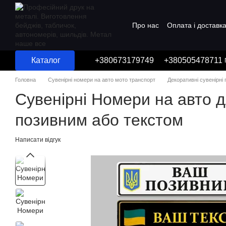
Перейти до основного контенту
Про нас
Оплата і доставк
Угода користувача
Каталог
+380673179749
+380505478711
Головна
Сувенірні номери на авто мото транспорт
Декоративні сувенірні
Сувенірні Номери на авто д
позивним або текстом
Написати відгук