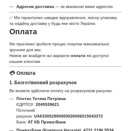
Адресна доставка
— за вказаною вами адресою.
✅ Ми гарантуємо швидке відправлення, якісну упаковку
та надійну доставку у будь-яке місто України.
Оплата
Ми прагнемо зробити процес покупки максимально
зручним для вас.
Нижче ви знайдете всі варіанти
оплати
які доступні
нашим клієнтам.
💳 Оплата
1. Безготівковий розрахунок
Ви можете здійснити оплату на розрахункові рахунки:
Плотко Тетяна Петрівна
ЄДРПОУ:
2045539621
Поточний
рахунок:
UA633052990000026006015043372
Банк:
АТ КБ ПриватБанк
ПриватБанк (Ковпоша Наталія)
:
4731 2196 5534