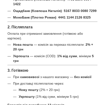
1422
Ощадбанк (Ковпоша Наталія)
:
5167 8033 0080 7299
МоноБанк (Плотко Роман)
:
4441 1144 2126 8325
2. Післяплата
Оплата при отриманні замовлення (готівкою або
карткою).
Нова пошта
— комісія за переказ післяплати:
2% +
20 грн
Укрпошта
— комісія (COD):
1% від суми
, мінімум
5
грн
3. Готівкою
При
самовивозі
з нашого магазину —
без комісії
При доставці післяплатою через:
Нову пошту
(2% + 20 грн)
Укрпошту
(1% від суми, мінімум 5 грн)