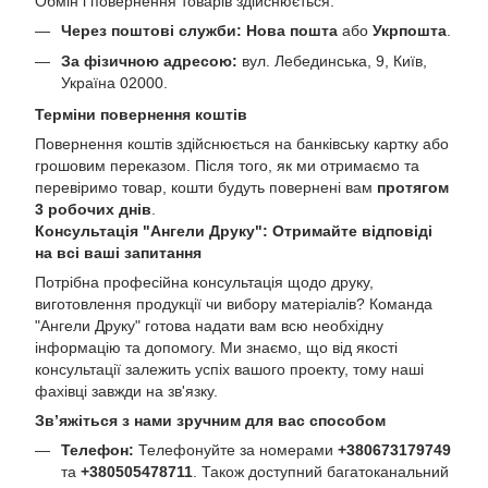
Обмін і повернення товарів здійснюється:
Через поштові служби:
Нова пошта
або
Укрпошта
.
За фізичною адресою:
вул. Лебединська, 9, Київ,
Україна 02000.
Терміни повернення коштів
Повернення коштів здійснюється на банківську картку або
грошовим переказом. Після того, як ми отримаємо та
перевіримо товар, кошти будуть повернені вам
протягом
3 робочих днів
.
Консультація "Ангели Друку": Отримайте відповіді
на всі ваші запитання
Потрібна професійна консультація щодо друку,
виготовлення продукції чи вибору матеріалів? Команда
"Ангели Друку" готова надати вам всю необхідну
інформацію та допомогу. Ми знаємо, що від якості
консультації залежить успіх вашого проекту, тому наші
фахівці завжди на зв'язку.
Зв’яжіться з нами зручним для вас способом
Телефон:
Телефонуйте за номерами
+380673179749
та
+380505478711
. Також доступний багатоканальний