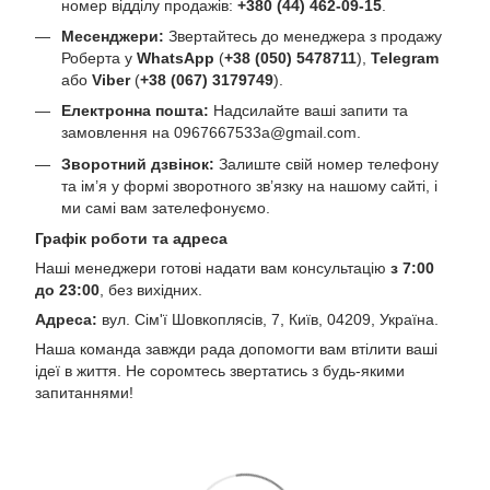
номер відділу продажів:
+380 (44) 462-09-15
.
Месенджери:
Звертайтесь до менеджера з продажу
Роберта у
WhatsApp
(
+38 (050) 5478711
),
Telegram
або
Viber
(
+38 (067) 3179749
).
Електронна пошта:
Надсилайте ваші запити та
замовлення на
0967667533a@gmail.com
.
Зворотний дзвінок:
Залиште свій номер телефону
та ім’я у формі зворотного зв’язку на нашому сайті, і
ми самі вам зателефонуємо.
Графік роботи та адреса
Наші менеджери готові надати вам консультацію
з 7:00
до 23:00
, без вихідних.
Адреса:
вул. Сім'ї Шовкоплясів, 7, Київ, 04209, Україна.
Наша команда завжди рада допомогти вам втілити ваші
ідеї в життя. Не соромтесь звертатись з будь-якими
запитаннями!