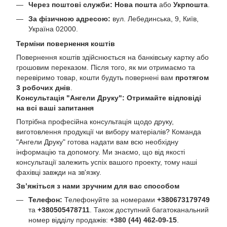
Через поштові служби:
Нова пошта
або
Укрпошта
.
За фізичною адресою:
вул. Лебединська, 9, Київ,
Україна 02000.
Терміни повернення коштів
Повернення коштів здійснюється на банківську картку або
грошовим переказом. Після того, як ми отримаємо та
перевіримо товар, кошти будуть повернені вам
протягом
3 робочих днів
.
Консультація "Ангели Друку": Отримайте відповіді
на всі ваші запитання
Потрібна професійна консультація щодо друку,
виготовлення продукції чи вибору матеріалів? Команда
"Ангели Друку" готова надати вам всю необхідну
інформацію та допомогу. Ми знаємо, що від якості
консультації залежить успіх вашого проекту, тому наші
фахівці завжди на зв'язку.
Зв’яжіться з нами зручним для вас способом
Телефон:
Телефонуйте за номерами
+380673179749
та
+380505478711
. Також доступний багатоканальний
номер відділу продажів:
+380 (44) 462-09-15
.