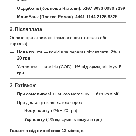
Ощадбанк (Ковпоша Наталія)
:
5167 8033 0080 7299
МоноБанк (Плотко Роман)
:
4441 1144 2126 8325
2. Післяплата
Оплата при отриманні замовлення (готівкою або
карткою).
Нова пошта
— комісія за переказ післяплати:
2% +
20 грн
Укрпошта
— комісія (COD):
1% від суми
, мінімум
5
грн
3. Готівкою
При
самовивозі
з нашого магазину —
без комісії
При доставці післяплатою через:
Нову пошту
(2% + 20 грн)
Укрпошту
(1% від суми, мінімум 5 грн)
Гарантія від виробника 12 місяців.