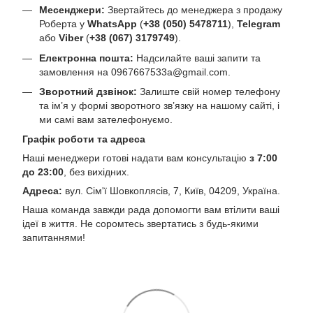
Месенджери:
Звертайтесь до менеджера з продажу
Роберта у
WhatsApp
(
+38 (050) 5478711
),
Telegram
або
Viber
(
+38 (067) 3179749
).
Електронна пошта:
Надсилайте ваші запити та
замовлення на
0967667533a@gmail.com
.
Зворотний дзвінок:
Залиште свій номер телефону
та ім’я у формі зворотного зв’язку на нашому сайті, і
ми самі вам зателефонуємо.
Графік роботи та адреса
Наші менеджери готові надати вам консультацію
з 7:00
до 23:00
, без вихідних.
Адреса:
вул. Сім'ї Шовкоплясів, 7, Київ, 04209, Україна.
Наша команда завжди рада допомогти вам втілити ваші
ідеї в життя. Не соромтесь звертатись з будь-якими
запитаннями!