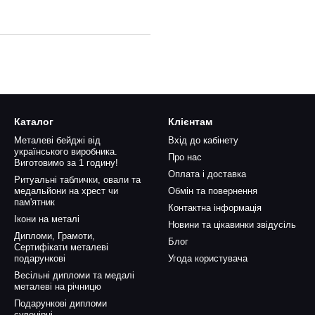
Каталог
Клієнтам
Металеві бейджі від
Вхід до кабінету
українського виробника.
Про нас
Виготовимо за 1 годину!
Оплата і доставка
Ритуальні таблички, овали та
медальйони на хрест чи
Обмін та повернення
пам'ятник
Контактна інформація
Ікони на металі
Новини та цікавинки звідусіль
Дипломи, Грамоти,
Блог
Сертифікати металеві
подарункові
Угода користувача
Весільні дипломи та медалі
металеві на річницю
Подарункові дипломи
сувенірні