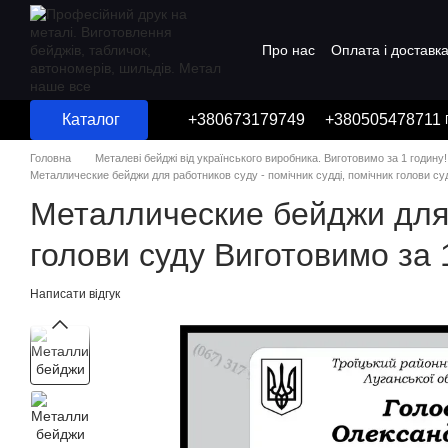
Перейти до основного контенту
Про нас
Оплата і доставк
Угода користувача
Каталог
+380673179749
+380505478711
Головна
Металеві бейджі від українського виробника. Виготовимо за 1 годину!
Металлические бейджи для работников суду - помічник судді, помічник голови су
Металлические бейджи для р
голови суду Виготовимо за 
Написати відгук