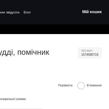
Мій кошик
нки звідусіль
Блог
дді, помічник
Артикул
1574580719
Порівняти
В бажання
ичувальної знижки