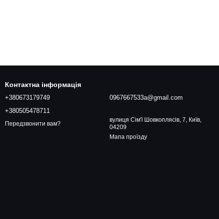
Контактна інформація
+380673179749
0967667533a@gmail.com
+380505478711
вулиця Сім'ї Шовкоплясів, 7, Київ,
Передзвонити вам?
04209
Мапа проїзду