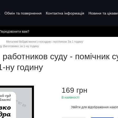
а
Обмін та повернення
Контактна інформація
Новини та цікави
Передзвонити вам?
Металеві бейджі іменні з посадою і логотипом За 1 годину
ду Виготовимо за 1-ну годину
аботников суду - помічник су
1-ну годину
169 грн
В наявності
Увійти
для відображення накоп
%