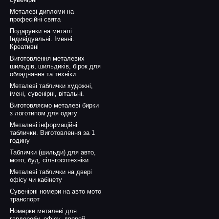
Металеві дипломи на
професійні свята
Подарунки на металі.
Індивідуальні. Іменні.
Креативні
Виготовлення металевих
шильдів, шильдиків, бірок для
обладнання та техніки
Металеві таблички художні,
імені, сувенірні, вітальні.
Виготовляємо металеві бирки
з логотипом для одягу
Металеві інформаційні
таблички. Виготовлення за 1
годину
Таблички (шильди) для авто,
мото, буд, сільгосптехніки
Металеві таблички на двері
офісу чи кабінету
Сувенірні номери на авто мото
транспорт
Номерки металеві для
гардеробу, офісу, дверей