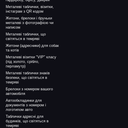
Металеві таблички, візитки,
інстаграм з QR кодом
Жетони, брелоки і бруньки
металеві з фотографією чи
написом
Металеві таблички, що
світяться в темряві
Жетони (адресники) для собак
та котів
Металеві візитки "VIP" класу
(під золото, срібло,
перламутр)
Металеві таблички знаків
безпеки, що світяться в
темряві
Брелоки з номером вашого
автомобіля
Автообкладинки для
документів з номером і
логотипом авто
Таблички адресні для
будинків, що світяться в
темряві