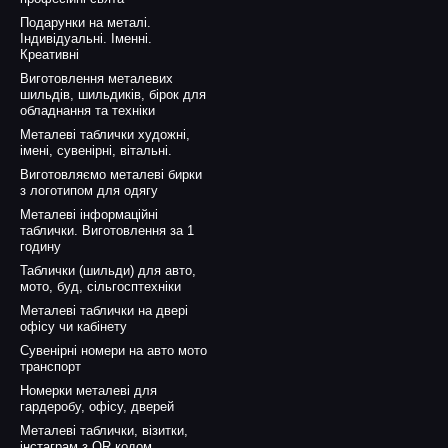
Подарунки на металі.
Індивідуальні. Іменні.
Креативні
Виготовлення металевих
шильдів, шильдиків, бірок для
обладнання та техніки
Металеві таблички художні,
імені, сувенірні, вітальні.
Виготовляємо металеві бирки
з логотипом для одягу
Металеві інформаційні
таблички. Виготовлення за 1
годину
Таблички (шильди) для авто,
мото, буд, сільгосптехніки
Металеві таблички на двері
офісу чи кабінету
Сувенірні номери на авто мото
транспорт
Номерки металеві для
гардеробу, офісу, дверей
Металеві таблички, візитки,
інстаграм з QR кодом