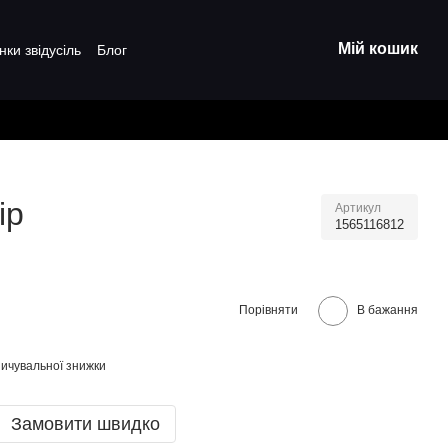
Мій кошик
нки звідусіль
Блог
ір
Артикул
1565116812
Порівняти
В бажання
ичувальної знижки
Замовити швидко