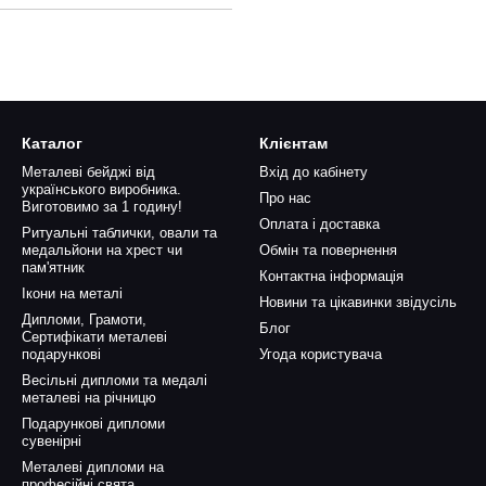
Каталог
Клієнтам
Металеві бейджі від
Вхід до кабінету
українського виробника.
Про нас
Виготовимо за 1 годину!
Оплата і доставка
Ритуальні таблички, овали та
медальйони на хрест чи
Обмін та повернення
пам'ятник
Контактна інформація
Ікони на металі
Новини та цікавинки звідусіль
Дипломи, Грамоти,
Блог
Сертифікати металеві
подарункові
Угода користувача
Весільні дипломи та медалі
металеві на річницю
Подарункові дипломи
сувенірні
Металеві дипломи на
професійні свята