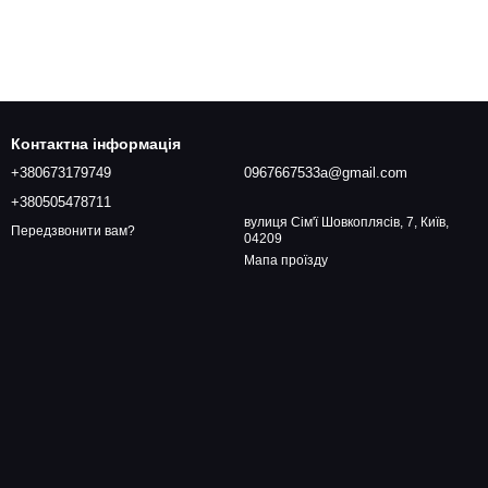
Контактна інформація
+380673179749
0967667533a@gmail.com
+380505478711
вулиця Сім'ї Шовкоплясів, 7, Київ,
Передзвонити вам?
04209
Мапа проїзду