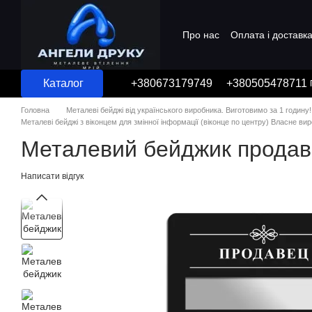
Перейти до основного контенту
Про нас
Оплата і доставк
Угода користувача
Каталог
+380673179749
+380505478711
Головна
Металеві бейджі від українського виробника. Виготовимо за 1 годину!
Металеві бейджі з віконцем для змінної інформації (віконце по центру) Власне ви
Металевий бейджик продавец
Написати відгук