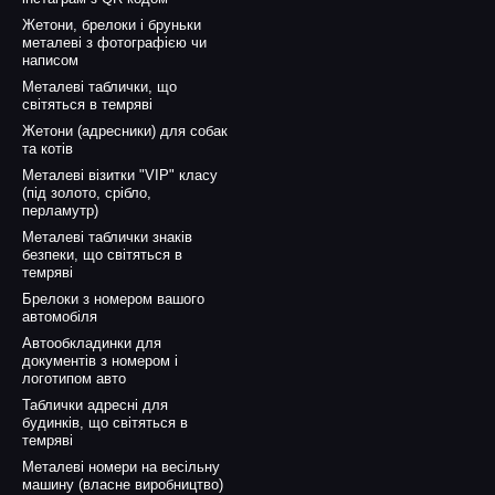
Жетони, брелоки і бруньки
металеві з фотографією чи
написом
Металеві таблички, що
світяться в темряві
Жетони (адресники) для собак
та котів
Металеві візитки "VIP" класу
(під золото, срібло,
перламутр)
Металеві таблички знаків
безпеки, що світяться в
темряві
Брелоки з номером вашого
автомобіля
Автообкладинки для
документів з номером і
логотипом авто
Таблички адресні для
будинків, що світяться в
темряві
Металеві номери на весільну
машину (власне виробництво)