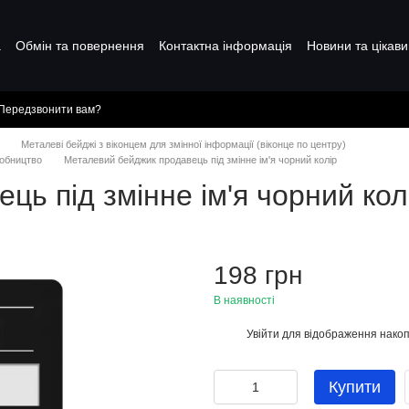
а
Обмін та повернення
Контактна інформація
Новини та цікави
Передзвонити вам?
Металеві бейджі з віконцем для змінної інформації (віконце по центру)
робництво
Металевий бейджик продавець під змінне ім'я чорний колір
ь під змінне ім'я чорний кол
198 грн
В наявності
Увійти
для відображення накоп
%
Купити