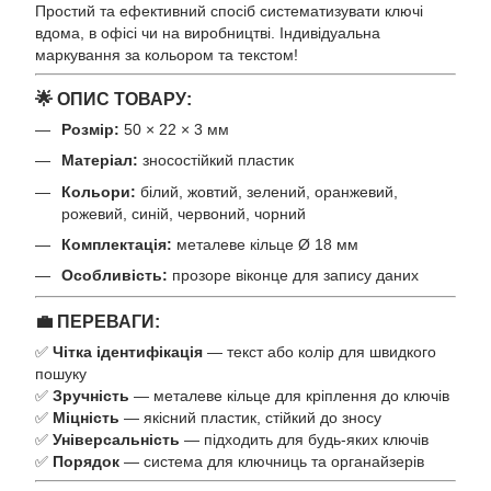
Простий та ефективний спосіб систематизувати ключі
вдома, в офісі чи на виробництві. Індивідуальна
маркування за кольором та текстом!
🌟 ОПИС ТОВАРУ:
Розмір:
50 × 22 × 3 мм
Матеріал:
зносостійкий пластик
Кольори:
білий, жовтий, зелений, оранжевий,
рожевий, синій, червоний, чорний
Комплектація:
металеве кільце Ø 18 мм
Особливість:
прозоре віконце для запису даних
💼 ПЕРЕВАГИ:
✅
Чітка ідентифікація
— текст або колір для швидкого
пошуку
✅
Зручність
— металеве кільце для кріплення до ключів
✅
Міцність
— якісний пластик, стійкий до зносу
✅
Універсальність
— підходить для будь-яких ключів
✅
Порядок
— система для ключниць та органайзерів