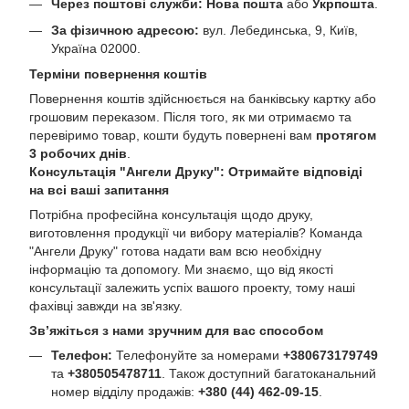
Через поштові служби:
Нова пошта
або
Укрпошта
.
За фізичною адресою:
вул. Лебединська, 9, Київ,
Україна 02000.
Терміни повернення коштів
Повернення коштів здійснюється на банківську картку або
грошовим переказом. Після того, як ми отримаємо та
перевіримо товар, кошти будуть повернені вам
протягом
3 робочих днів
.
Консультація "Ангели Друку": Отримайте відповіді
на всі ваші запитання
Потрібна професійна консультація щодо друку,
виготовлення продукції чи вибору матеріалів? Команда
"Ангели Друку" готова надати вам всю необхідну
інформацію та допомогу. Ми знаємо, що від якості
консультації залежить успіх вашого проекту, тому наші
фахівці завжди на зв'язку.
Зв’яжіться з нами зручним для вас способом
Телефон:
Телефонуйте за номерами
+380673179749
та
+380505478711
. Також доступний багатоканальний
номер відділу продажів:
+380 (44) 462-09-15
.