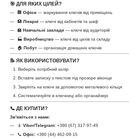
🎯 ДЛЯ ЯКИХ ЦІЛЕЙ?
🏢
Офіси
— маркування ключів від приміщень
🏥
Лікарні
— ключі від кабінетів та шаф
🏫
Навчальні заклади
— ключі від аудиторій
🏭
Виробництво
— ключі від цехів та складу
🏠
Побут
— організація домашніх ключів
📝 ЯК ВИКОРИСТОВУВАТИ?
Виберіть потрібний колір
Вставте записку з текстом під прозоре віконце
Закріпіть на ключі за допомогою металевого кільця
Систематизуйте в ключниці або органайзері
📞 ДЕ КУПИТИ?
Зв'яжіться з нами:
📱
Viber/Telegram:
+380 (67) 317-97-49
📞
Офіс:
+380 (44) 462-09-15