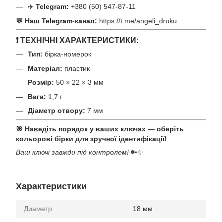
✈️
Telegram:
+380 (50) 547-87-11
💬 Наш Telegram-канал:
https://t.me/angeli_druku
❗ ТЕХНІЧНІ ХАРАКТЕРИСТИКИ:
Тип:
бірка-номерок
Матеріал:
пластик
Розмір:
50 × 22 × 3 мм
Вага:
1,7 г
Діаметр отвору:
7 мм
🎯 Наведіть порядок у ваших ключах — оберіть
кольорові бірки для зручної ідентифікації!
Ваш ключі завжди під контролем!
🔑✨
Характеристики
Диаметр
18 мм