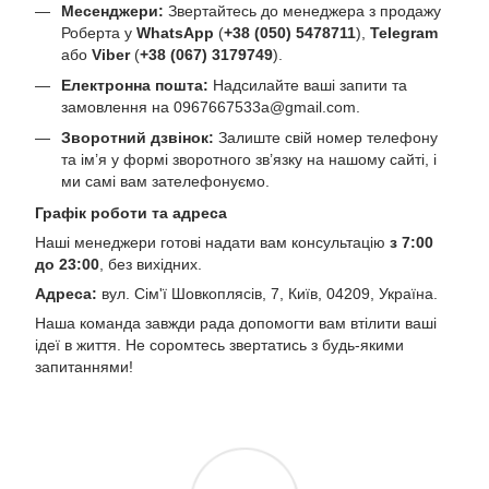
Месенджери:
Звертайтесь до менеджера з продажу
Роберта у
WhatsApp
(
+38 (050) 5478711
),
Telegram
або
Viber
(
+38 (067) 3179749
).
Електронна пошта:
Надсилайте ваші запити та
замовлення на
0967667533a@gmail.com
.
Зворотний дзвінок:
Залиште свій номер телефону
та ім’я у формі зворотного зв’язку на нашому сайті, і
ми самі вам зателефонуємо.
Графік роботи та адреса
Наші менеджери готові надати вам консультацію
з 7:00
до 23:00
, без вихідних.
Адреса:
вул. Сім'ї Шовкоплясів, 7, Київ, 04209, Україна.
Наша команда завжди рада допомогти вам втілити ваші
ідеї в життя. Не соромтесь звертатись з будь-якими
запитаннями!