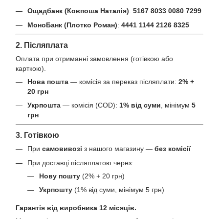
Ощадбанк (Ковпоша Наталія)
:
5167 8033 0080 7299
МоноБанк (Плотко Роман)
:
4441 1144 2126 8325
2. Післяплата
Оплата при отриманні замовлення (готівкою або
карткою).
Нова пошта
— комісія за переказ післяплати:
2% +
20 грн
Укрпошта
— комісія (COD):
1% від суми
, мінімум
5
грн
3. Готівкою
При
самовивозі
з нашого магазину —
без комісії
При доставці післяплатою через:
Нову пошту
(2% + 20 грн)
Укрпошту
(1% від суми, мінімум 5 грн)
Гарантія від виробника 12 місяців.