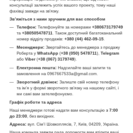
консультації залежить успіх вашого проекту, тому наші
фахівці завжди на зв'язку.
Зв’яжіться з нами зручним для вас способом
Телефон:
Телефонуйте за номерами
+380673179749
та
+380505478711
. Також доступний багатоканальний
номер відділу продажів:
+380 (44) 462-09-15
.
Месенджери:
Звертайтесь до менеджера з продажу
Роберта у
WhatsApp
(
+38 (050) 5478711
),
Telegram
або
Viber
(
+38 (067) 3179749
).
Електронна пошта:
Надсилайте ваші запити та
замовлення на
0967667533a@gmail.com
.
Зворотний дзвінок:
Залиште свій номер телефону
та ім’я у формі зворотного зв’язку на нашому сайті, і
ми самі вам зателефонуємо.
Графік роботи та адреса
Наші менеджери готові надати вам консультацію
з 7:00
до 23:00
, без вихідних.
Адреса:
вул. Сім'ї Шовкоплясів, 7, Київ, 04209, Україна.
Наша команда завжди рада допомогти вам втілити ваші