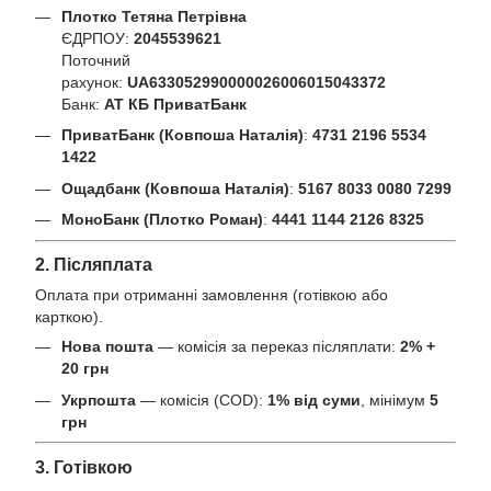
Плотко Тетяна Петрівна
ЄДРПОУ:
2045539621
Поточний
рахунок:
UA633052990000026006015043372
Банк:
АТ КБ ПриватБанк
ПриватБанк (Ковпоша Наталія)
:
4731 2196 5534
1422
Ощадбанк (Ковпоша Наталія)
:
5167 8033 0080 7299
МоноБанк (Плотко Роман)
:
4441 1144 2126 8325
2. Післяплата
Оплата при отриманні замовлення (готівкою або
карткою).
Нова пошта
— комісія за переказ післяплати:
2% +
20 грн
Укрпошта
— комісія (COD):
1% від суми
, мінімум
5
грн
3. Готівкою