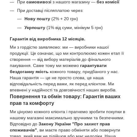
При
самовивозі
з нашого магазину —
без комісії
При доставці післяплатою через:
Нову пошту
(2% + 20 грн)
Укрпошту
(1% від суми, мінімум 5 грн)
Гарантія від виробника 12 місяців.
Ми з гордістю заявляємо: ми — виробники нашої
продукції. Це означає, що ми контролюємо кожен етап її
створення — від вибору матеріалів до фінального
пакування. Саме тому ми можемо
гарантувати
бездоганну якість
кожного товару, придбаного у нас.
Наша гарантія — це не просто слова, це наша
відповідальність перед вами, як перед клієнтом. Ми
впевнені у надійності та довговічності наших виробів.
Повернення та обмін товару: Гарантія ваших
прав та комфорту
Ми цінуємо кожного клієнта і прагнемо зробити покупки в
нашому магазині максимально зручними та безпечними.
Відповідно до
Закону України "Про захист прав
споживачів"
, ви маєте право обміняти або повернути
товар, який вам не підійшов або має недоліки. Наша