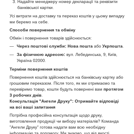
Надайте менеджеру номер декларації та реквізити
банківської картки.
Усі витрати на доставку та переказ коштів у цьому випадку
ми беремо на себе.
Способи повернення та обміну
Обмін і повернення товарів здійснюється:
Через поштові служби:
Нова пошта
або
Укрпошта
.
За фізичною адресою:
вул. Лебединська, 9, Київ,
Україна 02000.
Терміни повернення коштів
Повернення коштів здійснюється на банківську картку або
грошовим переказом. Після того, як ми отримаємо та
перевіримо товар, кошти будуть повернені вам
протягом
3 робочих днів
.
Консультація "Ангели Друку": Отримайте відповіді
на всі ваші запитання
Потрібна професійна консультація щодо друку,
виготовлення продукції чи вибору матеріалів? Команда
"Ангели Друку" готова надати вам всю необхідну
інформацію та допомогу. Ми знаємо, що від якості