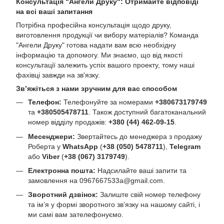
Консультація "Ангели Друку": Отримайте відповіді
на всі ваші запитання
Потрібна професійна консультація щодо друку,
виготовлення продукції чи вибору матеріалів? Команда
"Ангели Друку" готова надати вам всю необхідну
інформацію та допомогу. Ми знаємо, що від якості
консультації залежить успіх вашого проекту, тому наші
фахівці завжди на зв'язку.
Зв’яжіться з нами зручним для вас способом
Телефон:
Телефонуйте за номерами
+380673179749
та
+380505478711
. Також доступний багатоканальний
номер відділу продажів:
+380 (44) 462-09-15
.
Месенджери:
Звертайтесь до менеджера з продажу
Роберта у
WhatsApp
(
+38 (050) 5478711
),
Telegram
або
Viber
(
+38 (067) 3179749
).
Електронна пошта:
Надсилайте ваші запити та
замовлення на
0967667533a@gmail.com
.
Зворотний дзвінок:
Залиште свій номер телефону
та ім’я у формі зворотного зв’язку на нашому сайті, і
ми самі вам зателефонуємо.