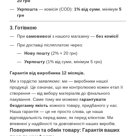
20 грн
Укрпошта
— комісія (COD):
1% від суми
, мінімум
5
грн
3. Готівкою
При
самовивозі
з нашого магазину —
без комісії
При доставці післяплатою через:
Нову пошту
(2% + 20 грн)
Укрпошту
(1% від суми, мінімум 5 грн)
Гарантія від виробника 12 місяців.
Ми з гордістю заявляємо: ми — виробники нашої
продукції. Це означає, що ми контролюємо кожен етап її
створення — від вибору матеріалів до фінального
пакування. Саме тому ми можемо
гарантувати
бездоганну якість
кожного товару, придбаного у нас.
Наша гарантія — це не просто слова, це наша
відповідальність перед вами, як перед клієнтом. Ми
впевнені у надійності та довговічності наших виробів.
Повернення та обмін товару: Гарантія ваших