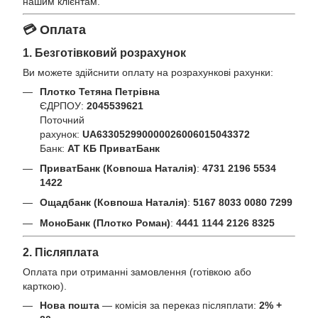
нашим клієнтам.
💳 Оплата
1. Безготівковий розрахунок
Ви можете здійснити оплату на розрахункові рахунки:
Плотко Тетяна Петрівна
ЄДРПОУ:
2045539621
Поточний
рахунок:
UA633052990000026006015043372
Банк:
АТ КБ ПриватБанк
ПриватБанк (Ковпоша Наталія)
:
4731 2196 5534
1422
Ощадбанк (Ковпоша Наталія)
:
5167 8033 0080 7299
МоноБанк (Плотко Роман)
:
4441 1144 2126 8325
2. Післяплата
Оплата при отриманні замовлення (готівкою або
карткою).
Нова пошта
— комісія за переказ післяплати:
2% +