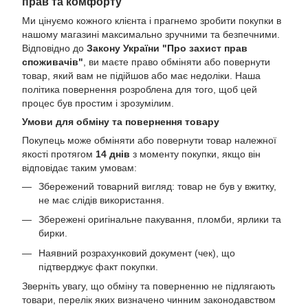
прав та комфорту
Ми цінуємо кожного клієнта і прагнемо зробити покупки в
нашому магазині максимально зручними та безпечними.
Відповідно до
Закону України "Про захист прав
споживачів"
, ви маєте право обміняти або повернути
товар, який вам не підійшов або має недоліки. Наша
політика повернення розроблена для того, щоб цей
процес був простим і зрозумілим.
Умови для обміну та повернення товару
Покупець може обміняти або повернути товар належної
якості протягом
14 днів
з моменту покупки, якщо він
відповідає таким умовам:
Збережений товарний вигляд: товар не був у вжитку,
не має слідів використання.
Збережені оригінальне пакування, пломби, ярлики та
бирки.
Наявний розрахунковий документ (чек), що
підтверджує факт покупки.
Зверніть увагу, що обміну та поверненню не підлягають
товари, перелік яких визначено чинним законодавством