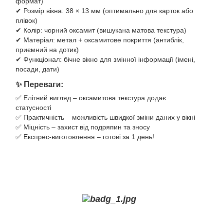
формат)
✔ Розмір вікна: 38 × 13 мм (оптимально для карток або
плівок)
✔ Колір: чорний оксамит (вишукана матова текстура)
✔ Матеріал: метал + оксамитове покриття (антиблік,
приємний на дотик)
✔ Функціонал: бічне вікно для змінної інформації (імені,
посади, дати)
✨ Переваги:
✅ Елітний вигляд – оксамитова текстура додає
статусності
✅ Практичність – можливість швидкої зміни даних у вікні
✅ Міцність – захист від подряпин та зносу
✅ Експрес-виготовлення – готові за 1 день!