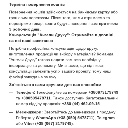
Терміни повернення коштів
Повернення коштів здійснюється на банківську картку або
грошовим переказом. Після того, як ми отримаємо та
перевіримо товар, кошти будуть повернені вам
протягом
3 робочих днів
.
Консультація "Ангели Друку": Отримайте відповіді
на всі ваші запитання
Потрібна професійна консультація щодо друку,
виготовлення продукції чи вибору матеріалів? Команда
"Ангели Друку" готова надати вам всю необхідну
інформацію та допомогу. Ми знаємо, що від якості
консультації залежить успіх вашого проекту, тому наші
фахівці завжди на зв'язку.
Зв’яжіться з нами зручним для вас способом
Телефон:
Телефонуйте за номерами
+380673179749
та
+380505478711
. Також доступний багатоканальний
номер відділу продажів:
+380 (44) 462-09-15
.
Месенджери:
Звертайтесь до менеджера з продажу
Роберта у
WhatsApp
(
+38 (050) 5478711
),
Telegram
або
Viber
(
+38 (067) 3179749
).