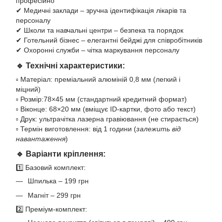
професійно
✔ Медичні заклади – зручна ідентифікація лікарів та
персоналу
✔ Школи та навчальні центри – безпека та порядок
✔ Готельний бізнес – елегантні бейджі для співробітників
✔ Охоронні служби – чітка маркування персоналу
🔹 Технічні характеристики:
▫️ Матеріал: преміальний алюміній 0,8 мм (легкий і
міцний)
▫️ Розмір:78×45 мм (стандартний кредитний формат)
▫️ Віконце: 68×20 мм (вміщує ID-картки, фото або текст)
▫️ Друк: ультрачітка лазерна гравіювання (не стирається)
▫️ Термін виготовлення: від 1 години (
залежить від
навантаження
)
🔹 Варіанти кріплення:
1️⃣ Базовий комплект:
Шпилька – 199 грн
Магніт – 299 грн
2️⃣ Преміум-комплект: