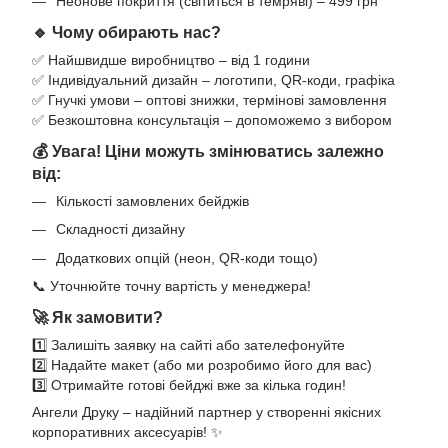
Неонове покриття (світиться в темряві) – 499 грн
🔹 Чому обирають нас?
✅ Найшвидше виробництво – від 1 години
✅ Індивідуальний дизайн – логотипи, QR-коди, графіка
✅ Гнучкі умови – оптові знижки, термінові замовлення
✅ Безкоштовна консультація – допоможемо з вибором
💰 Увага! Ціни можуть змінюватись залежно
від:
Кількості замовлених бейджів
Складності дизайну
Додаткових опцій (неон, QR-коди тощо)
📞 Уточнюйте точну вартість у менеджера!
🚀 Як замовити?
1️⃣ Залишіть заявку на сайті або зателефонуйте
2️⃣ Надайте макет (або ми розробимо його для вас)
3️⃣ Отримайте готові бейджі вже за кілька годин!
Ангели Друку – надійний партнер у створенні якісних
корпоративних аксесуарів! ✨