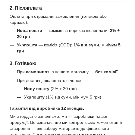
2. Післяплата
Оплата при отриманні замовлення (готівкою або
карткою).
Нова пошта
— комісія за переказ післяплати:
2% +
20 грн
Укрпошта
— комісія (COD):
1% від суми
, мінімум
5
грн
3. Готівкою
При
самовивозі
з нашого магазину —
без комісії
При доставці післяплатою через:
Нову пошту
(2% + 20 грн)
Укрпошту
(1% від суми, мінімум 5 грн)
Гарантія від виробника 12 місяців.
Ми з гордістю заявляємо: ми — виробники нашої
продукції. Це означає, що ми контролюємо кожен етап її
створення — від вибору матеріалів до фінального
пакування. Саме тому ми можемо
гарантувати