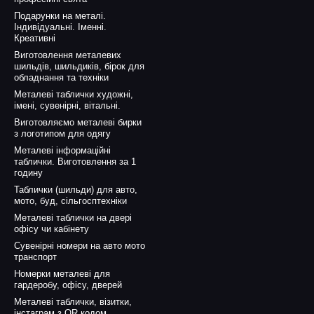
Подарунки на металі.
Індивідуальні. Іменні.
Креативні
Виготовлення металевих
шильдів, шильдиків, бірок для
обладнання та техніки
Металеві таблички художні,
імені, сувенірні, вітальні.
Виготовляємо металеві бирки
з логотипом для одягу
Металеві інформаційні
таблички. Виготовлення за 1
годину
Таблички (шильди) для авто,
мото, буд, сільгосптехніки
Металеві таблички на двері
офісу чи кабінету
Сувенірні номери на авто мото
транспорт
Номерки металеві для
гардеробу, офісу, дверей
Металеві таблички, візитки,
інстаграм з QR кодом