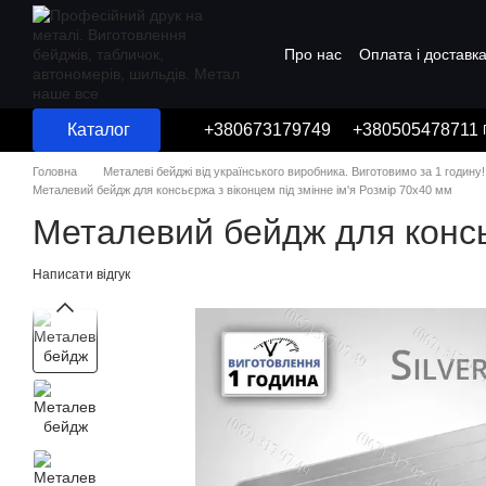
Перейти до основного контенту
Про нас
Оплата і доставк
Угода користувача
Каталог
+380673179749
+380505478711
Головна
Металеві бейджі від українського виробника. Виготовимо за 1 годину!
Металевий бейдж для консьєржа з віконцем під змінне ім'я Розмір 70х40 мм
Металевий бейдж для консьє
Написати відгук