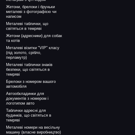
Жетони, брелоки і бруньки
металеві з фотографією чи
написом
Металеві таблички, що
світяться в темряві
Жетони (адресники) для собак
та котів
Металеві візитки "VIP" класу
(під золото, срібло,
перламутр)
Металеві таблички знаків
безпеки, що світяться в
темряві
Брелоки з номером вашого
автомобіля
Автообкладинки для
документів з номером і
логотипом авто
Таблички адресні для
будинків, що світяться в
темряві
Металеві номери на весільну
машину (власне виробництво)