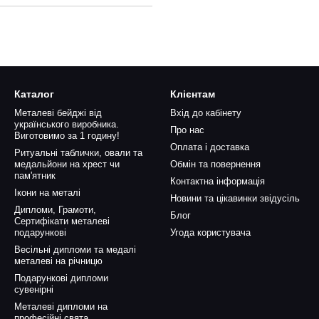
Каталог
Клієнтам
Металеві бейджі від
Вхід до кабінету
українського виробника.
Про нас
Виготовимо за 1 годину!
Оплата і доставка
Ритуальні таблички, овали та
медальйони на хрест чи
Обмін та повернення
пам'ятник
Контактна інформація
Ікони на металі
Новини та цікавинки звідусіль
Дипломи, Грамоти,
Блог
Сертифікати металеві
подарункові
Угода користувача
Весільні дипломи та медалі
металеві на річницю
Подарункові дипломи
сувенірні
Металеві дипломи на
професійні свята