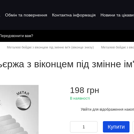
а
Обмін та повернення
Контактна інформація
Новини та цікави
Передзвонити вам?
Металеві бейджі з віконцем під змінне ім'я (віконце знизу)
Металеві бейджі з вік
ржа з віконцем під змінне ім
198 грн
В наявності
Увійти
для відображення накоп
%
Купити