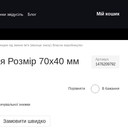
Мій кошик
нки звідусіль
Блог
онцем під змінне ім'я (віконце знизу) Власне виробництво
'я Розмір 70х40 мм
Артикул
1476209792
Порівняти
В бажання
ичувальної знижки
Замовити швидко