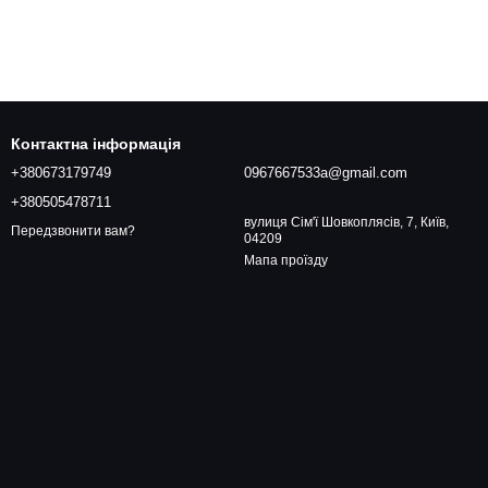
Контактна інформація
+380673179749
0967667533a@gmail.com
+380505478711
вулиця Сім'ї Шовкоплясів, 7, Київ,
Передзвонити вам?
04209
Мапа проїзду