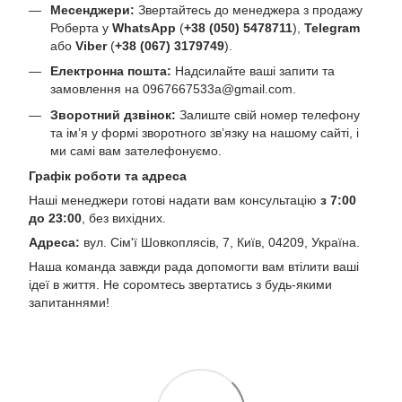
Месенджери:
Звертайтесь до менеджера з продажу
Роберта у
WhatsApp
(
+38 (050) 5478711
),
Telegram
або
Viber
(
+38 (067) 3179749
).
Електронна пошта:
Надсилайте ваші запити та
замовлення на
0967667533a@gmail.com
.
Зворотний дзвінок:
Залиште свій номер телефону
та ім’я у формі зворотного зв’язку на нашому сайті, і
ми самі вам зателефонуємо.
Графік роботи та адреса
Наші менеджери готові надати вам консультацію
з 7:00
до 23:00
, без вихідних.
Адреса:
вул. Сім'ї Шовкоплясів, 7, Київ, 04209, Україна.
Наша команда завжди рада допомогти вам втілити ваші
ідеї в життя. Не соромтесь звертатись з будь-якими
запитаннями!