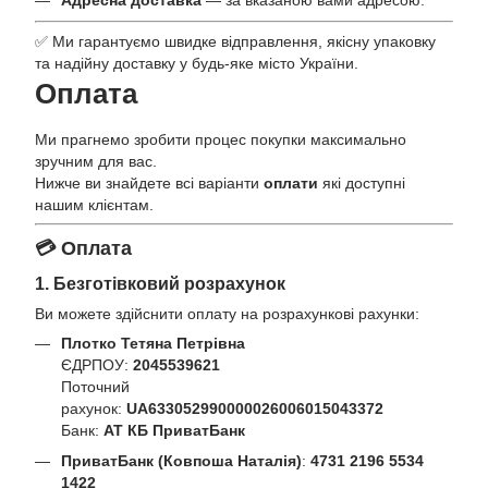
Адресна доставка
— за вказаною вами адресою.
✅ Ми гарантуємо швидке відправлення, якісну упаковку
та надійну доставку у будь-яке місто України.
Оплата
Ми прагнемо зробити процес покупки максимально
зручним для вас.
Нижче ви знайдете всі варіанти
оплати
які доступні
нашим клієнтам.
💳 Оплата
1. Безготівковий розрахунок
Ви можете здійснити оплату на розрахункові рахунки:
Плотко Тетяна Петрівна
ЄДРПОУ:
2045539621
Поточний
рахунок:
UA633052990000026006015043372
Банк:
АТ КБ ПриватБанк
ПриватБанк (Ковпоша Наталія)
:
4731 2196 5534
1422