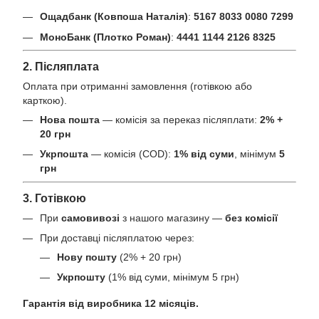
Ощадбанк (Ковпоша Наталія)
:
5167 8033 0080 7299
МоноБанк (Плотко Роман)
:
4441 1144 2126 8325
2. Післяплата
Оплата при отриманні замовлення (готівкою або
карткою).
Нова пошта
— комісія за переказ післяплати:
2% +
20 грн
Укрпошта
— комісія (COD):
1% від суми
, мінімум
5
грн
3. Готівкою
При
самовивозі
з нашого магазину —
без комісії
При доставці післяплатою через:
Нову пошту
(2% + 20 грн)
Укрпошту
(1% від суми, мінімум 5 грн)
Гарантія від виробника 12 місяців.