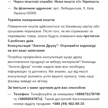
Через поштові служби:
Нова пошта
або
Укрпошта
.
За фізичною адресою:
вул. Лебединська, 9, Київ,
Україна 02000.
Терміни повернення коштів
Повернення коштів здійснюється на банківську картку або
грошовим переказом. Після того, як ми отримаємо та
перевіримо товар, кошти будуть повернені вам
протягом
3 робочих днів
.
Консультація "Ангели Друку": Отримайте відповіді
на всі ваші запитання
Потрібна професійна консультація щодо друку,
виготовлення продукції чи вибору матеріалів? Команда
"Ангели Друку" готова надати вам всю необхідну
інформацію та допомогу. Ми знаємо, що від якості
консультації залежить успіх вашого проекту, тому наші
фахівці завжди на зв'язку.
Зв’яжіться з нами зручним для вас способом
Телефон:
Телефонуйте за номерами
+380673179749
та
+380505478711
. Також доступний багатоканальний
номер відділу продажів:
+380 (44) 462-09-15
.