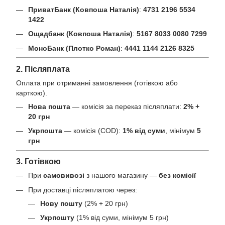
ПриватБанк (Ковпоша Наталія)
:
4731 2196 5534
1422
Ощадбанк (Ковпоша Наталія)
:
5167 8033 0080 7299
МоноБанк (Плотко Роман)
:
4441 1144 2126 8325
2. Післяплата
Оплата при отриманні замовлення (готівкою або
карткою).
Нова пошта
— комісія за переказ післяплати:
2% +
20 грн
Укрпошта
— комісія (COD):
1% від суми
, мінімум
5
грн
3. Готівкою
При
самовивозі
з нашого магазину —
без комісії
При доставці післяплатою через:
Нову пошту
(2% + 20 грн)
Укрпошту
(1% від суми, мінімум 5 грн)