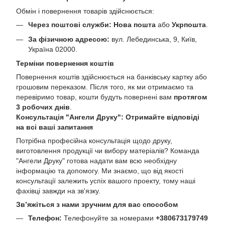
Обмін і повернення товарів здійснюється:
Через поштові служби:
Нова пошта
або
Укрпошта
.
За фізичною адресою:
вул. Лебединська, 9, Київ,
Україна 02000.
Терміни повернення коштів
Повернення коштів здійснюється на банківську картку або
грошовим переказом. Після того, як ми отримаємо та
перевіримо товар, кошти будуть повернені вам
протягом
3 робочих днів
.
Консультація "Ангели Друку": Отримайте відповіді
на всі ваші запитання
Потрібна професійна консультація щодо друку,
виготовлення продукції чи вибору матеріалів? Команда
"Ангели Друку" готова надати вам всю необхідну
інформацію та допомогу. Ми знаємо, що від якості
консультації залежить успіх вашого проекту, тому наші
фахівці завжди на зв'язку.
Зв’яжіться з нами зручним для вас способом
Телефон:
Телефонуйте за номерами
+380673179749