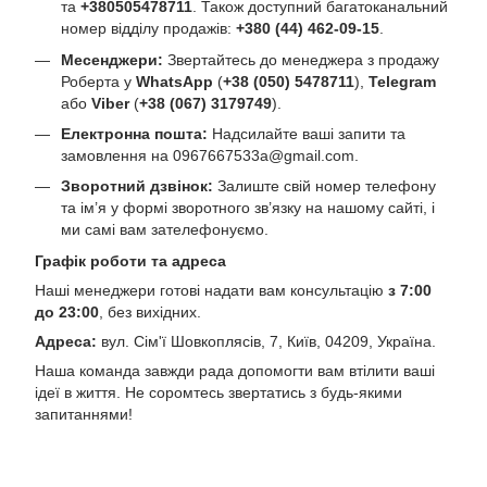
та
+380505478711
. Також доступний багатоканальний
номер відділу продажів:
+380 (44) 462-09-15
.
Месенджери:
Звертайтесь до менеджера з продажу
Роберта у
WhatsApp
(
+38 (050) 5478711
),
Telegram
або
Viber
(
+38 (067) 3179749
).
Електронна пошта:
Надсилайте ваші запити та
замовлення на
0967667533a@gmail.com
.
Зворотний дзвінок:
Залиште свій номер телефону
та ім’я у формі зворотного зв’язку на нашому сайті, і
ми самі вам зателефонуємо.
Графік роботи та адреса
Наші менеджери готові надати вам консультацію
з 7:00
до 23:00
, без вихідних.
Адреса:
вул. Сім'ї Шовкоплясів, 7, Київ, 04209, Україна.
Наша команда завжди рада допомогти вам втілити ваші
ідеї в життя. Не соромтесь звертатись з будь-якими
запитаннями!