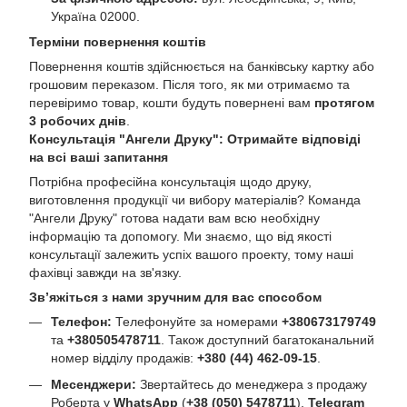
Україна 02000.
Терміни повернення коштів
Повернення коштів здійснюється на банківську картку або
грошовим переказом. Після того, як ми отримаємо та
перевіримо товар, кошти будуть повернені вам
протягом
3 робочих днів
.
Консультація "Ангели Друку": Отримайте відповіді
на всі ваші запитання
Потрібна професійна консультація щодо друку,
виготовлення продукції чи вибору матеріалів? Команда
"Ангели Друку" готова надати вам всю необхідну
інформацію та допомогу. Ми знаємо, що від якості
консультації залежить успіх вашого проекту, тому наші
фахівці завжди на зв'язку.
Зв’яжіться з нами зручним для вас способом
Телефон:
Телефонуйте за номерами
+380673179749
та
+380505478711
. Також доступний багатоканальний
номер відділу продажів:
+380 (44) 462-09-15
.
Месенджери:
Звертайтесь до менеджера з продажу
Роберта у
WhatsApp
(
+38 (050) 5478711
),
Telegram