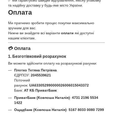
✅ Ми гарантуємо швидке відправлення, якісну упаковку
та надійну доставку у будь-яке місто України.
Оплата
Ми прагнемо зробити процес покупки максимально
зручним для вас.
Нижче ви знайдете всі варіанти
оплати
які доступні
нашим клієнтам.
💳 Оплата
1. Безготівковий розрахунок
Ви можете здійснити оплату на розрахункові рахунки:
Плотко Тетяна Петрівна
ЄДРПОУ:
2045539621
Поточний
рахунок:
UA633052990000026006015043372
Банк:
АТ КБ ПриватБанк
ПриватБанк (Ковпоша Наталія)
:
4731 2196 5534
1422
Ощадбанк (Ковпоша Наталія)
:
5167 8033 0080 7299