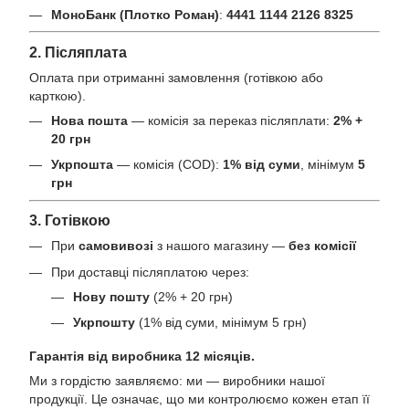
МоноБанк (Плотко Роман)
:
4441 1144 2126 8325
2. Післяплата
Оплата при отриманні замовлення (готівкою або
карткою).
Нова пошта
— комісія за переказ післяплати:
2% +
20 грн
Укрпошта
— комісія (COD):
1% від суми
, мінімум
5
грн
3. Готівкою
При
самовивозі
з нашого магазину —
без комісії
При доставці післяплатою через:
Нову пошту
(2% + 20 грн)
Укрпошту
(1% від суми, мінімум 5 грн)
Гарантія від виробника 12 місяців.
Ми з гордістю заявляємо: ми — виробники нашої
продукції. Це означає, що ми контролюємо кожен етап її