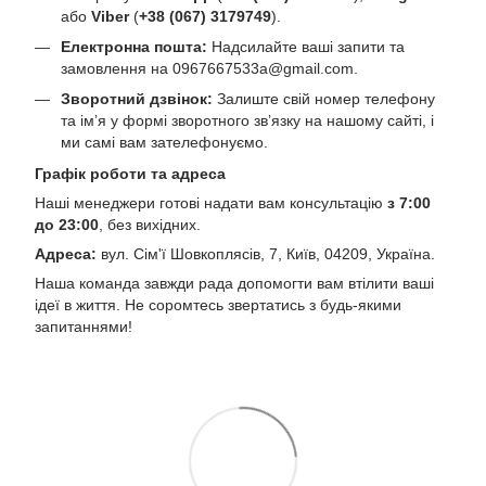
або
Viber
(
+38 (067) 3179749
).
Електронна пошта:
Надсилайте ваші запити та
замовлення на
0967667533a@gmail.com
.
Зворотний дзвінок:
Залиште свій номер телефону
та ім’я у формі зворотного зв’язку на нашому сайті, і
ми самі вам зателефонуємо.
Графік роботи та адреса
Наші менеджери готові надати вам консультацію
з 7:00
до 23:00
, без вихідних.
Адреса:
вул. Сім'ї Шовкоплясів, 7, Київ, 04209, Україна.
Наша команда завжди рада допомогти вам втілити ваші
ідеї в життя. Не соромтесь звертатись з будь-якими
запитаннями!