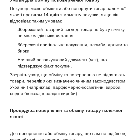
Умови для обміну та повернення товару
Покупець може обміняти або повернути товар належної
якості протягом
14 днів
з моменту покупки, якщо він
відповідає таким умовам:
Збережений товарний вигляд: товар не був у вжитку,
не має слідів використання.
Збережені оригінальне пакування, пломби, ярлики та
бирки.
Наявний розрахунковий документ (чек), що
підтверджує факт покупки.
Зверніть увагу, що обміну та поверненню не підлягають
товари, перелік яких визначено чинним законодавством
України (наприклад, парфюмерно-косметичні вироби,
спідня білизна, ювелірні вироби).
Процедура повернення та обміну товару належної
якості
Для повернення або обміну товару, що вам не підійшов,
виконайте кілька простих кроків: