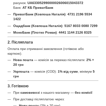
рахунок:
UA633052990000026006015043372
Банк:
АТ КБ ПриватБанк
ПриватБанк (Ковпоша Наталія)
:
4731 2196 5534
1422
Ощадбанк (Ковпоша Наталія)
:
5167 8033 0080 7299
МоноБанк (Плотко Роман)
:
4441 1144 2126 8325
2. Післяплата
Оплата при отриманні замовлення (готівкою або
карткою).
Нова пошта
— комісія за переказ післяплати:
2% +
20 грн
Укрпошта
— комісія (COD):
1% від суми
, мінімум
5
грн
3. Готівкою
При
самовивозі
з нашого магазину —
без комісії
При доставці післяплатою через:
Нову пошту
(2% + 20 грн)