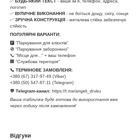
✅
БУДЬ-ЯКИЙ ТЕКСТ
- ваше ім'я, телефон, адреса,
логотип
✅
ВУЛИЧНЕ ВИКОНАННЯ
- не боїться дощу, снігу, сонця
✅
ЗРУЧНА КОНСТРУКЦІЯ
- металева стійка забезпечує
стійкість
ПОПУЛЯРНІ ВАРІАНТИ:
🅿️ "Паркування для клієнтів"
🚫 "Паркування заборонено"
📞 "Місце для..." + ваш телефон
🏢 "Службова територія"
📞 ТЕРМІНОВЕ ЗАМОВЛЕНЯ:
+380 (67) 317-97-49 (Viber)
+380 (50) 547-87-11 (Telegram)
💬 Telegram-канал:
https://t.me/angeli_druku
Ваша табличка буде готова до використання вже
через годину після замовлення!
Відгуки