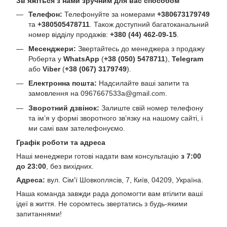
Зв’яжіться з нами зручним для вас способом
Телефон:
Телефонуйте за номерами
+380673179749
та
+380505478711
. Також доступний багатоканальний
номер відділу продажів:
+380 (44) 462-09-15
.
Месенджери:
Звертайтесь до менеджера з продажу
Роберта у
WhatsApp
(
+38 (050) 5478711
),
Telegram
або
Viber
(
+38 (067) 3179749
).
Електронна пошта:
Надсилайте ваші запити та
замовлення на
0967667533a@gmail.com
.
Зворотний дзвінок:
Залиште свій номер телефону
та ім’я у формі зворотного зв’язку на нашому сайті, і
ми самі вам зателефонуємо.
Графік роботи та адреса
Наші менеджери готові надати вам консультацію
з 7:00
до 23:00
, без вихідних.
Адреса:
вул. Сім'ї Шовкоплясів, 7, Київ, 04209, Україна.
Наша команда завжди рада допомогти вам втілити ваші
ідеї в життя. Не соромтесь звертатись з будь-якими
запитаннями!