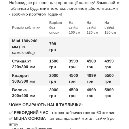
Найшвидше рішення для організації паркінгу! Замовляйте
таблички з будь-яким текстом, логотипом або контактами
- зробимо протягом години!
Варіант
На
На
На
Розмір таблички
без
стійці
стійці
стійці
опори
100 см
120 см
150 см
Міні 180х240
799
мм
(на
—
—
—
грн
самоклейці)
Стандарт
1500
3999
4500
4999
220х300 мм
грн
грн
грн
грн
Квадрат
2000
4500
4999
5500
300х300 мм
грн
грн
грн
грн
Велика
3000
4500
4999
5999
300х400 мм
грн
грн
грн
грн
ЧОМУ ОБИРАЮТЬ НАШІ ТАБЛИЧКИ:
✅
РЕКОРДНИЙ ЧАС
- готова табличка вже за 60 хвилин!
✅
МІЦНА ОСНОВА
- антивандальний метал, стійкий до
вітру