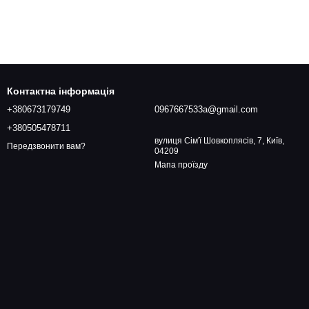
Контактна інформація
+380673179749
0967667533a@gmail.com
+380505478711
вулиця Сім'ї Шовкоплясів, 7, Київ,
Передзвонити вам?
04209
Мапа проїзду