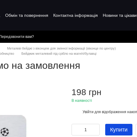
а
Обмін та повернення
Контактна інформація
Новини та цікави
Передзвонити вам?
Металеві бейджі з віконцем для змінної інформації (віконце по центру)
робництво
Бейджик металевий під срібло на магніті/булавці
мо на замовлення
198 грн
В наявності
Увійти
для відображення накоп
%
Купити