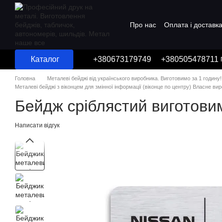
Перейти до основного контенту
Про нас
Оплата і доставк
Угода користувача
Каталог
+380673179749
+380505478711
Головна
Металеві бейджі від українського виробника. Виготовимо за 1 годину!
Металеві бейджі з віконцем для змінної інформації (віконце по центру) Власне ви
Бейдж сріблястий виготови
Написати відгук