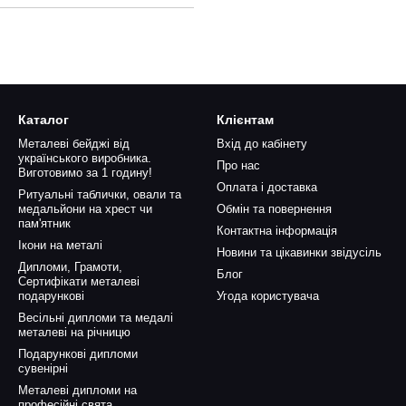
Каталог
Клієнтам
Металеві бейджі від
Вхід до кабінету
українського виробника.
Про нас
Виготовимо за 1 годину!
Оплата і доставка
Ритуальні таблички, овали та
медальйони на хрест чи
Обмін та повернення
пам'ятник
Контактна інформація
Ікони на металі
Новини та цікавинки звідусіль
Дипломи, Грамоти,
Блог
Сертифікати металеві
подарункові
Угода користувача
Весільні дипломи та медалі
металеві на річницю
Подарункові дипломи
сувенірні
Металеві дипломи на
професійні свята