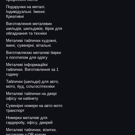
Подарунки на металі.
Індивідуальні. Іменні.
Креативні
Виготовлення металевих
шильдів, шильдиків, бірок для
обладнання та техніки
Металеві таблички художні,
імені, сувенірні, вітальні.
Виготовляємо металеві бирки
з логотипом для одягу
Металеві інформаційні
таблички. Виготовлення за 1
годину
Таблички (шильди) для авто,
мото, буд, сільгосптехніки
Металеві таблички на двері
офісу чи кабінету
Сувенірні номери на авто мото
транспорт
Номерки металеві для
гардеробу, офісу, дверей
Металеві таблички, візитки,
інстаграм з QR кодом