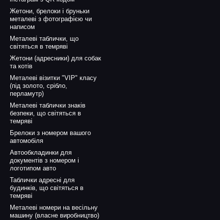
Жетони, брелоки і бруньки
металеві з фотографією чи
написом
Металеві таблички, що
світяться в темряві
Жетони (адресники) для собак
та котів
Металеві візитки "VIP" класу
(під золото, срібло,
перламутр)
Металеві таблички знаків
безпеки, що світяться в
темряві
Брелоки з номером вашого
автомобіля
Автообкладинки для
документів з номером і
логотипом авто
Таблички адресні для
будинків, що світяться в
темряві
Металеві номери на весільну
машину (власне виробництво)