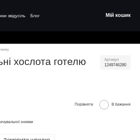
Мій кошик
нки звідусіль
Блог
очинку
ьні хослота готелю
Артикул
1249746280
Порівняти
В бажання
ичувальної знижки