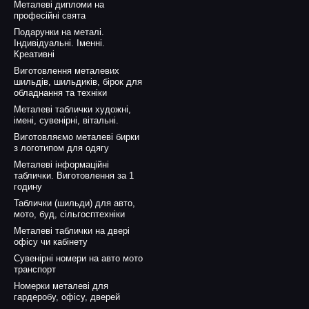
Металеві дипломи на
професійні свята
Подарунки на металі.
Індивідуальні. Іменні.
Креативні
Виготовлення металевих
шильдів, шильдиків, бірок для
обладнання та техніки
Металеві таблички художні,
імені, сувенірні, вітальні.
Виготовляємо металеві бирки
з логотипом для одягу
Металеві інформаційні
таблички. Виготовлення за 1
годину
Таблички (шильди) для авто,
мото, буд, сільгосптехніки
Металеві таблички на двері
офісу чи кабінету
Сувенірні номери на авто мото
транспорт
Номерки металеві для
гардеробу, офісу, дверей