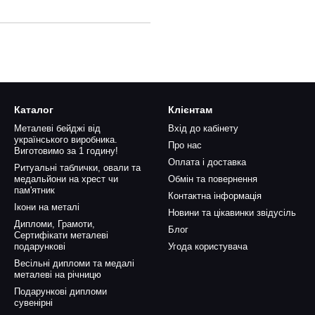
Каталог
Клієнтам
Металеві бейджі від
Вхід до кабінету
українського виробника.
Про нас
Виготовимо за 1 годину!
Оплата і доставка
Ритуальні таблички, овали та
медальйони на хрест чи
Обмін та повернення
пам'ятник
Контактна інформація
Ікони на металі
Новини та цікавинки звідусіль
Дипломи, Грамоти,
Блог
Сертифікати металеві
подарункові
Угода користувача
Весільні дипломи та медалі
металеві на річницю
Подарункові дипломи
сувенірні