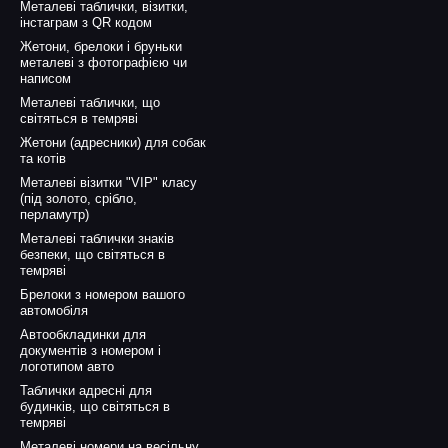
Металеві таблички, візитки,
інстаграм з QR кодом
Жетони, брелоки і бруньки
металеві з фотографією чи
написом
Металеві таблички, що
світяться в темряві
Жетони (адресники) для собак
та котів
Металеві візитки "VIP" класу
(під золото, срібло,
перламутр)
Металеві таблички знаків
безпеки, що світяться в
темряві
Брелоки з номером вашого
автомобіля
Автообкладинки для
документів з номером і
логотипом авто
Таблички адресні для
будинків, що світяться в
темряві
Металеві номери на весільну