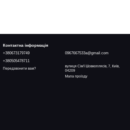
Контактна інформація
+380673179749
0967667533a@gmail.com
+380505478711
вулиця Сім'ї Шовкоплясів, 7, Київ,
Передзвонити вам?
04209
Мапа проїзду