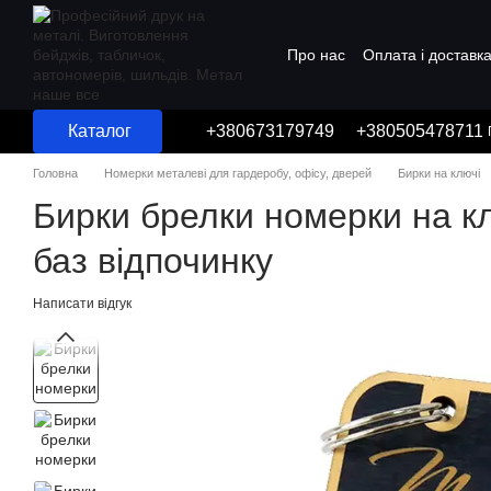
Перейти до основного контенту
Про нас
Оплата і доставк
Угода користувача
Каталог
+380673179749
+380505478711
Головна
Номерки металеві для гардеробу, офісу, дверей
Бирки на ключі
Бирки брелки номерки на кл
баз відпочинку
Написати відгук