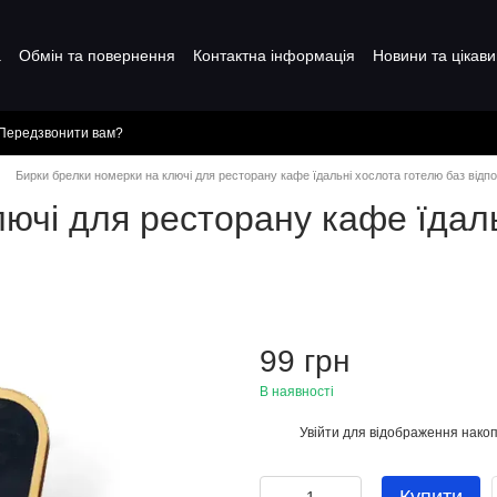
а
Обмін та повернення
Контактна інформація
Новини та цікави
Передзвонити вам?
Бирки брелки номерки на ключі для ресторану кафе їдальні хослота готелю баз відп
ючі для ресторану кафе їдал
99 грн
В наявності
Увійти
для відображення накоп
%