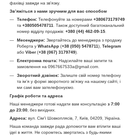
фахівці завжди на зв'язку.
Зв’яжіться з нами зручним для вас способом
Телефон:
Телефонуйте за номерами
+380673179749
та
+380505478711
. Також доступний багатоканальний
номер відділу продажів:
+380 (44) 462-09-15
.
Месенджери:
Звертайтесь до менеджера з продажу
Роберта у
WhatsApp
(
+38 (050) 5478711
),
Telegram
або
Viber
(
+38 (067) 3179749
).
Електронна пошта:
Надсилайте ваші запити та
замовлення на
0967667533a@gmail.com
.
Зворотний дзвінок:
Залиште свій номер телефону
та ім’я у формі зворотного зв’язку на нашому сайті, і
ми самі вам зателефонуємо.
Графік роботи та адреса
Наші менеджери готові надати вам консультацію
з 7:00
до 23:00
, без вихідних.
Адреса:
вул. Сім'ї Шовкоплясів, 7, Київ, 04209, Україна.
Наша команда завжди рада допомогти вам втілити ваші
ідеї в життя. Не соромтесь звертатись з будь-якими