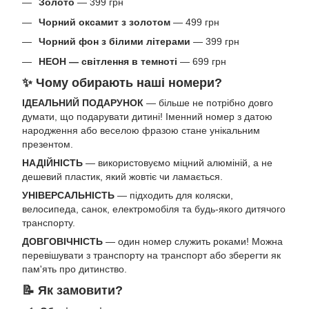
Золото
— 399 грн
Чорний оксамит з золотом
— 499 грн
Чорний фон з білими літерами
— 399 грн
НЕОН — світлення в темноті
— 699 грн
✨ Чому обирають наші номери?
ІДЕАЛЬНИЙ ПОДАРУНОК
— більше не потрібно довго
думати, що подарувати дитині! Іменний номер з датою
народження або веселою фразою стане унікальним
презентом.
НАДІЙНІСТЬ
— використовуємо міцний алюміній, а не
дешевий пластик, який жовтіє чи ламається.
УНІВЕРСАЛЬНІСТЬ
— підходить для коляски,
велосипеда, санок, електромобіля та будь-якого дитячого
транспорту.
ДОВГОВІЧНІСТЬ
— один номер служить роками! Можна
перевішувати з транспорту на транспорт або зберегти як
пам'ять про дитинство.
📝 Як замовити?