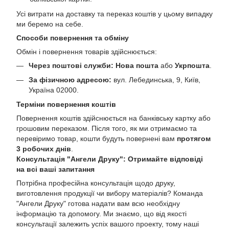
Усі витрати на доставку та переказ коштів у цьому випадку
ми беремо на себе.
Способи повернення та обміну
Обмін і повернення товарів здійснюється:
Через поштові служби:
Нова пошта
або
Укрпошта
.
За фізичною адресою:
вул. Лебединська, 9, Київ,
Україна 02000.
Терміни повернення коштів
Повернення коштів здійснюється на банківську картку або
грошовим переказом. Після того, як ми отримаємо та
перевіримо товар, кошти будуть повернені вам
протягом
3 робочих днів
.
Консультація "Ангели Друку": Отримайте відповіді
на всі ваші запитання
Потрібна професійна консультація щодо друку,
виготовлення продукції чи вибору матеріалів? Команда
"Ангели Друку" готова надати вам всю необхідну
інформацію та допомогу. Ми знаємо, що від якості
консультації залежить успіх вашого проекту, тому наші