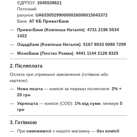
ЄДРПОУ:
2045539621
Поточний
рахунок:
UA633052990000026006015043372
Банк:
АТ КБ ПриватБанк
ПриватБанк (Ковпоша Наталія)
:
4731 2196 5534
1422
Ощадбанк (Ковпоша Наталія)
:
5167 8033 0080 7299
МоноБанк (Плотко Роман)
:
4441 1144 2126 8325
2. Післяплата
Оплата при отриманні замовлення (готівкою або
карткою).
Нова пошта
— комісія за переказ післяплати:
2% +
20 грн
Укрпошта
— комісія (COD):
1% від суми
, мінімум
5
грн
3. Готівкою
При
самовивозі
з нашого магазину —
без комісії