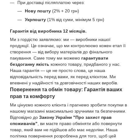
При доставці післяплатою через:
Нову пошту
(2% + 20 грн)
Укрпошту
(1% від суми, мінімум 5 грн)
Гарантія від виробника 12 місяців.
Ми з гордістю заявляємо: ми — виробники нашої
продукції. Це означає, що ми контролюємо кожен етап її
створення — від вибору матеріалів до фінального
пакування. Саме тому ми можемо
гарантувати
бездоганну якість
кожного товару, придбаного у нас.
Наша гарантія — це не просто слова, це наша
відповідальність перед вами, як перед клієнтом. Ми
впевнені у надійності та довговічності наших виробів.
Повернення та обмін товару: Гарантія ваших
прав та комфорту
Ми цінуємо кожного клієнта і прагнемо зробити покупки в
нашому магазині максимально зручними та безпечними.
Відповідно до
Закону України "Про захист прав
споживачів"
, ви маєте право обміняти або повернути
товар, який вам не підійшов або має недоліки. Наша
політика повернення розроблена для того, щоб цей