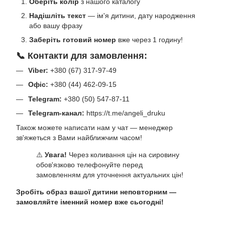
Оберіть колір
з нашого каталогу
Надішліть текст
— ім'я дитини, дату народження
або вашу фразу
Заберіть готовий номер
вже через 1 годину!
📞 Контакти для замовлення:
Viber:
+380 (67) 317-97-49
Офіс:
+380 (44) 462-09-15
Telegram:
+380 (50) 547-87-11
Telegram-канал:
https://t.me/angeli_druku
Також можете написати нам у чат — менеджер
зв'яжеться з Вами найближчим часом!
⚠️
Увага!
Через коливання цін на сировину
обов'язково телефонуйте перед
замовленням для уточнення актуальних цін!
Зробіть образ вашої дитини неповторним —
замовляйте іменний номер вже сьогодні!