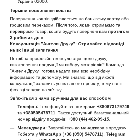
Україна 02000.
Терміни повернення коштів
Повернення коштів здійснюється на банківську картку або
грошовим переказом. Після того, як ми отримаємо та
перевіримо товар, кошти будуть повернені вам
протягом
3 робочих днів
.
Консультація "Ангели Друку": Отримайте відповіді
на всі ваші запитання
Потрібна професійна консультація щодо друку,
виготовлення продукції чи вибору матеріалів? Команда
"Ангели Друку" готова надати вам всю необхідну
інформацію та допомогу. Ми знаємо, що від якості
консультації залежить успіх вашого проекту, тому наші
фахівці завжди на зв'язку.
Зв’яжіться з нами зручним для вас способом
Телефон:
Телефонуйте за номерами
+380673179749
та
+380505478711
. Також доступний багатоканальний
номер відділу продажів:
+380 (44) 462-09-15
.
Месенджери:
Звертайтесь до менеджера з продажу
Роберта у
WhatsApp
(
+38 (050) 5478711
),
Telegram