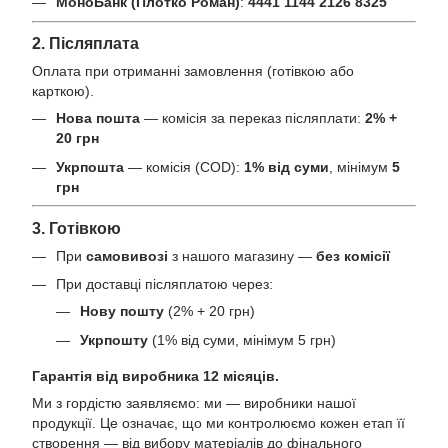
МоноБанк (Плотко Роман)
:
4441 1144 2126 8325
2. Післяплата
Оплата при отриманні замовлення (готівкою або
карткою).
Нова пошта
— комісія за переказ післяплати:
2% +
20 грн
Укрпошта
— комісія (COD):
1% від суми
, мінімум
5
грн
3. Готівкою
При
самовивозі
з нашого магазину —
без комісії
При доставці післяплатою через:
Нову пошту
(2% + 20 грн)
Укрпошту
(1% від суми, мінімум 5 грн)
Гарантія від виробника 12 місяців.
Ми з гордістю заявляємо: ми — виробники нашої
продукції. Це означає, що ми контролюємо кожен етап її
створення — від вибору матеріалів до фінального