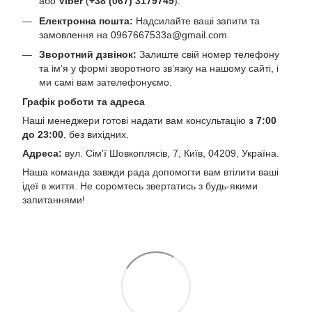
або
Viber
(
+38 (067) 3179749
).
Електронна пошта:
Надсилайте ваші запити та
замовлення на
0967667533a@gmail.com
.
Зворотний дзвінок:
Залиште свій номер телефону
та ім’я у формі зворотного зв’язку на нашому сайті, і
ми самі вам зателефонуємо.
Графік роботи та адреса
Наші менеджери готові надати вам консультацію
з 7:00
до 23:00
, без вихідних.
Адреса:
вул. Сім'ї Шовкоплясів, 7, Київ, 04209, Україна.
Наша команда завжди рада допомогти вам втілити ваші
ідеї в життя. Не соромтесь звертатись з будь-якими
запитаннями!