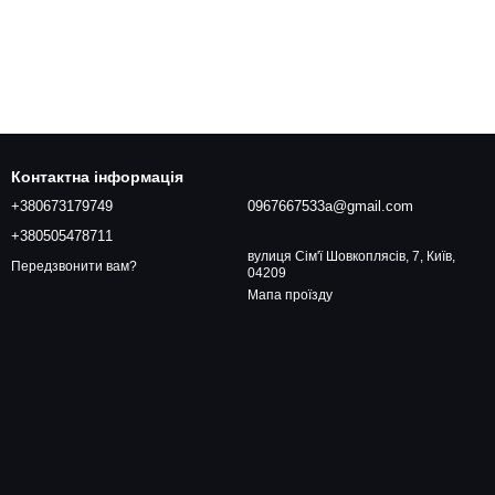
Контактна інформація
+380673179749
0967667533a@gmail.com
+380505478711
вулиця Сім'ї Шовкоплясів, 7, Київ,
Передзвонити вам?
04209
Мапа проїзду