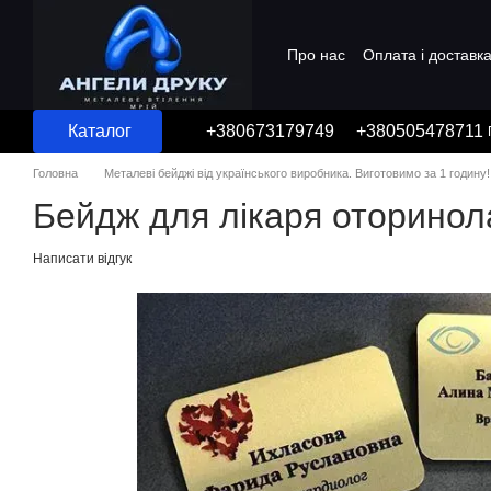
Перейти до основного контенту
Про нас
Оплата і доставк
Угода користувача
Каталог
+380673179749
+380505478711
Головна
Металеві бейджі від українського виробника. Виготовимо за 1 годину!
Бейдж для лікаря оторинол
Написати відгук