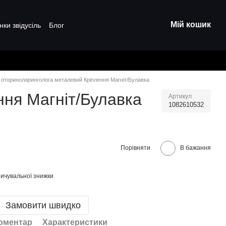
Мій кошик
нки звідусіль
Блог
 оториноларинголога металевий Кріплення Магніт/Булавка
ння Магніт/Булавка
Артикул
1082610532
Порівняти
В бажання
ичувальної знижки
Замовити швидко
коментар
Характеристики