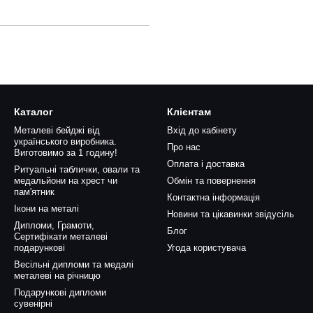
Каталог
Клієнтам
Металеві бейджі від
Вхід до кабінету
українського виробника.
Про нас
Виготовимо за 1 годину!
Оплата і доставка
Ритуальні таблички, овали та
медальйони на хрест чи
Обмін та повернення
пам'ятник
Контактна інформація
Ікони на металі
Новини та цікавинки звідусіль
Дипломи, Грамоти,
Блог
Сертифікати металеві
подарункові
Угода користувача
Весільні дипломи та медалі
металеві на річницю
Подарункові дипломи
сувенірні