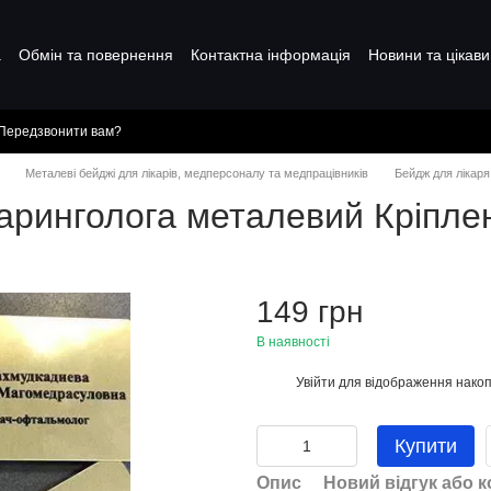
а
Обмін та повернення
Контактна інформація
Новини та цікави
Передзвонити вам?
Металеві бейджі для лікарів, медперсоналу та медпрацівників
Бейдж для лікаря
аринголога металевий Кріпле
149 грн
В наявності
Увійти
для відображення накоп
%
Купити
Опис
Новий відгук або 