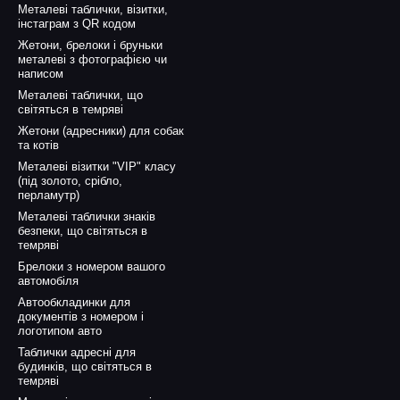
Металеві таблички, візитки,
інстаграм з QR кодом
Жетони, брелоки і бруньки
металеві з фотографією чи
написом
Металеві таблички, що
світяться в темряві
Жетони (адресники) для собак
та котів
Металеві візитки "VIP" класу
(під золото, срібло,
перламутр)
Металеві таблички знаків
безпеки, що світяться в
темряві
Брелоки з номером вашого
автомобіля
Автообкладинки для
документів з номером і
логотипом авто
Таблички адресні для
будинків, що світяться в
темряві