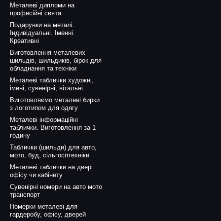
Металеві дипломи на
професійні свята
Подарунки на металі.
Індивідуальні. Іменні.
Креативні
Виготовлення металевих
шильдів, шильдиків, бірок для
обладнання та техніки
Металеві таблички художні,
імені, сувенірні, вітальні.
Виготовляємо металеві бирки
з логотипом для одягу
Металеві інформаційні
таблички. Виготовлення за 1
годину
Таблички (шильди) для авто,
мото, буд, сільгосптехніки
Металеві таблички на двері
офісу чи кабінету
Сувенірні номери на авто мото
транспорт
Номерки металеві для
гардеробу, офісу, дверей