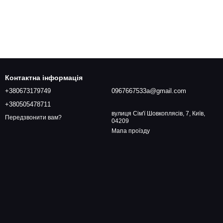
Контактна інформація
+380673179749
0967667533a@gmail.com
+380505478711
вулиця Сім'ї Шовкоплясів, 7, Київ,
Передзвонити вам?
04209
Мапа проїзду