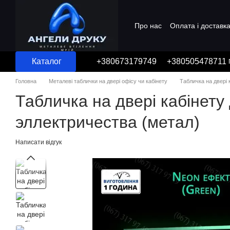
Перейти до основного контенту
Про нас
Оплата і доставк
Угода користувача
Каталог
+380673179749
+380505478711
Головна
Металеві таблички на двері офісу чи кабінету
Табличка на двері 
Табличка на двері кабінету 
эллектричества (метал)
Написати відгук