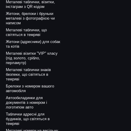
Металеві таблички, візитки,
інстаграм з QR кодом
Жетони, брелоки і бруньки
металеві з фотографією чи
написом
Металеві таблички, що
світяться в темряві
Жетони (адресники) для собак
та котів
Металеві візитки "VIP" класу
(під золото, срібло,
перламутр)
Металеві таблички знаків
безпеки, що світяться в
темряві
Брелоки з номером вашого
автомобіля
Автообкладинки для
документів з номером і
логотипом авто
Таблички адресні для
будинків, що світяться в
темряві
Металеві номери на весільну