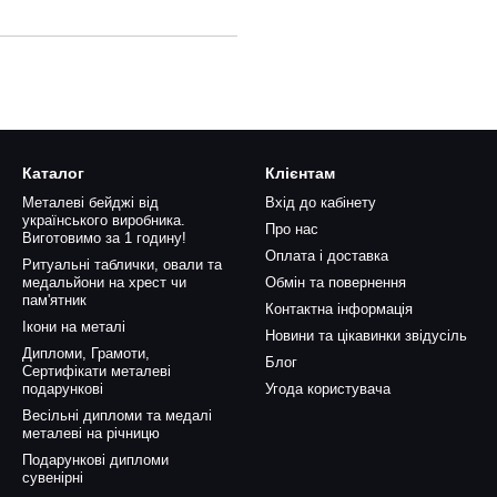
Каталог
Клієнтам
Металеві бейджі від
Вхід до кабінету
українського виробника.
Про нас
Виготовимо за 1 годину!
Оплата і доставка
Ритуальні таблички, овали та
медальйони на хрест чи
Обмін та повернення
пам'ятник
Контактна інформація
Ікони на металі
Новини та цікавинки звідусіль
Дипломи, Грамоти,
Блог
Сертифікати металеві
подарункові
Угода користувача
Весільні дипломи та медалі
металеві на річницю
Подарункові дипломи
сувенірні