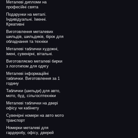
Металеві дипломи на
професійні свята
Подарунки на металі.
Індивідуальні. Іменні.
Креативні
Виготовлення металевих
шильдів, шильдиків, бірок для
обладнання та техніки
Металеві таблички художні,
імені, сувенірні, вітальні.
Виготовляємо металеві бирки
з логотипом для одягу
Металеві інформаційні
таблички. Виготовлення за 1
годину
Таблички (шильди) для авто,
мото, буд, сільгосптехніки
Металеві таблички на двері
офісу чи кабінету
Сувенірні номери на авто мото
транспорт
Номерки металеві для
гардеробу, офісу, дверей