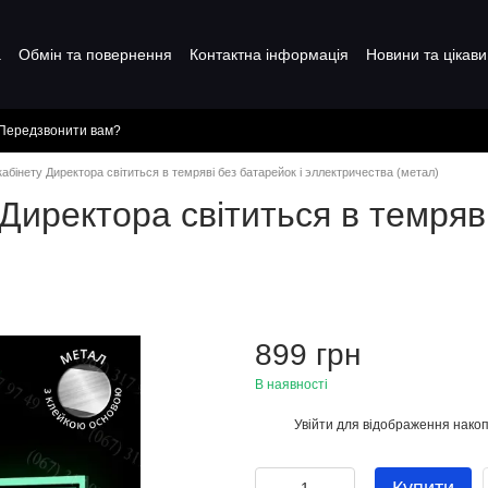
а
Обмін та повернення
Контактна інформація
Новини та цікави
Передзвонити вам?
кабінету Директора світиться в темряві без батарейок і эллектричества (метал)
Директора світиться в темряві
899 грн
В наявності
Увійти
для відображення накоп
%