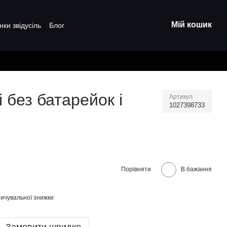
Мій кошик
нки звідусіль
Блог
 без батарейок і
Артикул
1027398733
Порівняти
В бажання
ичувальної знижки