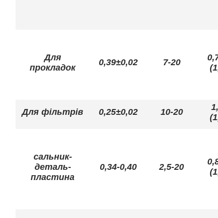
Для
0,
0,39±0,02
7-20
прокладок
(1
1
Для фільтрів
0,25±0,02
10-20
(1
сальник-
0,
деталь-
0,34-0,40
2,5-20
(1
пластина