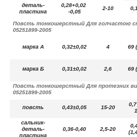
деталь-
0,28+0,02
2-10
0,
пластина
-0,05
Повсть тонкошерстный Для голчастою стріч
05251899-2005
марка А
0,32±0,02
4
69 
марка Б
0,31±0,02
2,6
69 
Повсть тонкошерстный Для протезних вироб
05251899-2005
0,7
повсть
0,43±0,05
15-20
1
сальник-
0,
деталь-
0,36-0,40
2,5-20
(1,
пластина