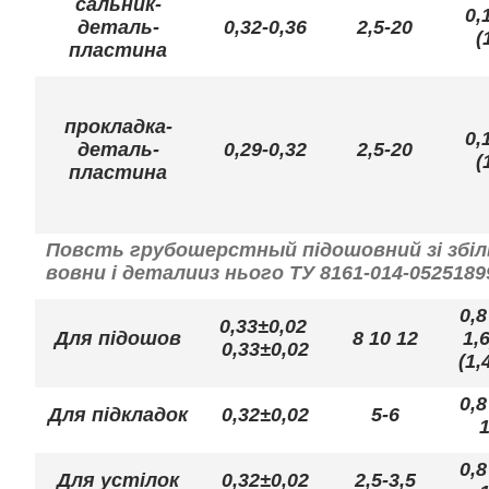
сальник-
0,
деталь-
0,32-0,36
2,5-20
(
пластина
прокладка-
0,
деталь-
0,29-0,32
2,5-20
(
пластина
Повсть грубошерстный підошовний зі збі
вовни і деталииз нього ТУ 8161-014-0525189
0,8
0,33±0,02
Для підошов
8 10 12
1,6
0,33±0,02
(1,
0,8
Для підкладок
0,32±0,02
5-6
1
0,8
Для устілок
0,32±0,02
2,5-3,5