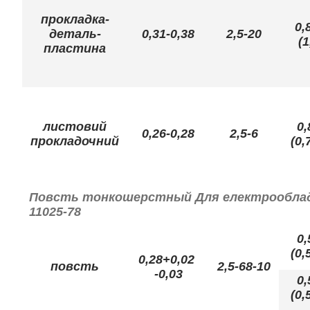
прокладка-
0,
деталь-
0,31-0,38
2,5-20
(1
пластина
листовий
0,
0,26-0,28
2,5-6
прокладочний
(0,
Повсть тонкошерстный Для електрообладн
11025-78
0,
(0,
0,28+0,02
повсть
2,5-68-10
-0,03
0,
(0,