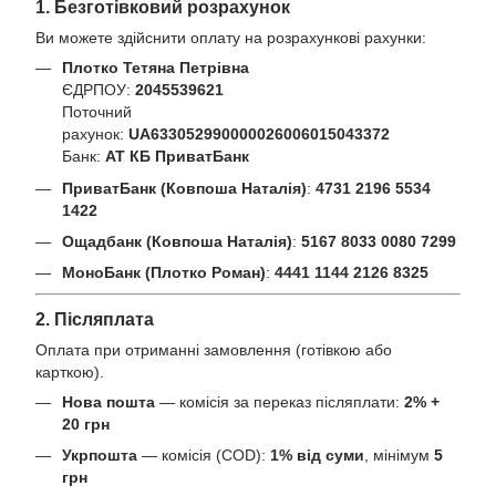
1. Безготівковий розрахунок
Ви можете здійснити оплату на розрахункові рахунки:
Плотко Тетяна Петрівна
ЄДРПОУ:
2045539621
Поточний
рахунок:
UA633052990000026006015043372
Банк:
АТ КБ ПриватБанк
ПриватБанк (Ковпоша Наталія)
:
4731 2196 5534
1422
Ощадбанк (Ковпоша Наталія)
:
5167 8033 0080 7299
МоноБанк (Плотко Роман)
:
4441 1144 2126 8325
2. Післяплата
Оплата при отриманні замовлення (готівкою або
карткою).
Нова пошта
— комісія за переказ післяплати:
2% +
20 грн
Укрпошта
— комісія (COD):
1% від суми
, мінімум
5
грн