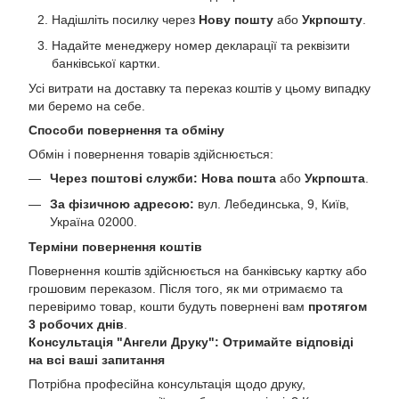
Надішліть посилку через
Нову пошту
або
Укрпошту
.
Надайте менеджеру номер декларації та реквізити
банківської картки.
Усі витрати на доставку та переказ коштів у цьому випадку
ми беремо на себе.
Способи повернення та обміну
Обмін і повернення товарів здійснюється:
Через поштові служби:
Нова пошта
або
Укрпошта
.
За фізичною адресою:
вул. Лебединська, 9, Київ,
Україна 02000.
Терміни повернення коштів
Повернення коштів здійснюється на банківську картку або
грошовим переказом. Після того, як ми отримаємо та
перевіримо товар, кошти будуть повернені вам
протягом
3 робочих днів
.
Консультація "Ангели Друку": Отримайте відповіді
на всі ваші запитання
Потрібна професійна консультація щодо друку,