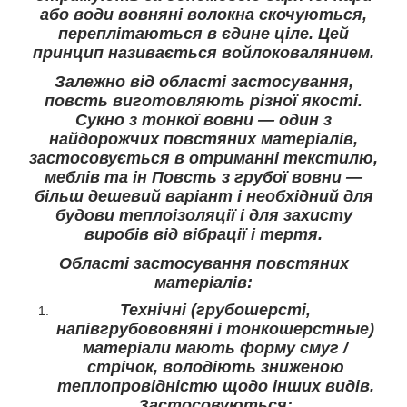
або води вовняні волокна скочуються,
переплітаються в єдине ціле. Цей
принцип називається войлоковалянием.
Залежно від області застосування,
повсть виготовляють різної якості.
Сукно з тонкої вовни — один з
найдорожчих повстяних матеріалів,
застосовується в отриманні текстилю,
меблів та ін Повсть з грубої вовни —
більш дешевий варіант і необхідний для
будови теплоізоляції і для захисту
виробів від вібрації і тертя.
Області застосування повстяних
матеріалів:
Технічні (грубошерсті,
напівгрубововняні і тонкошерстные)
матеріали мають форму смуг /
стрічок, володіють зниженою
теплопровідністю щодо інших видів.
Застосовуються: