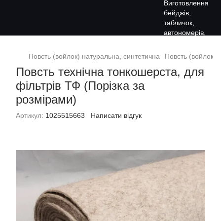
Повсть (войлок) натуральна, синтетична
Повсть (войлок) 
Повсть технічна тонкошерста, для
фільтрів ТФ (Порізка за
розмірами)
Артикул:
1025515663
Написати відгук