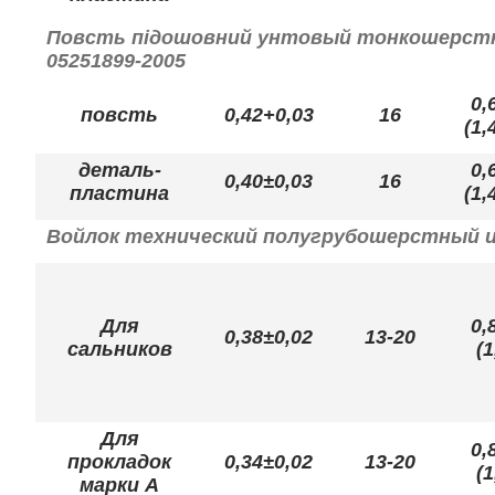
Повсть підошовний унтовый тонкошерстный
05251899-2005
0,
повсть
0,42+0,03
16
(1,
деталь-
0,
0,40±0,03
16
пластина
(1,
Войлок технический полугрубошерстный и 
Для
0,
0,38±0,02
13-20
сальников
(1
Для
0,
прокладок
0,34±0,02
13-20
(1
марки А