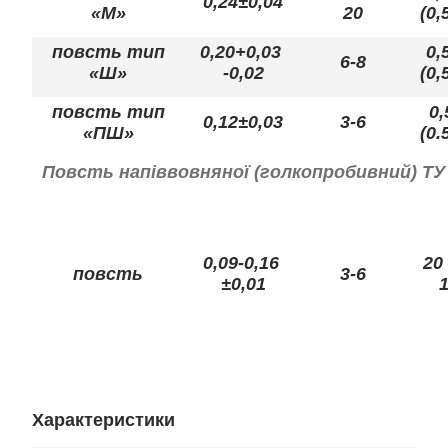
0,24±0,04
«М»
20
(0,
повсть тип
0,20+0,03
0,
6-8
«Ш»
-0,02
(0,
повсть тип
0,
0,12±0,03
3-6
«ПШ»
(0.
Повсть напіввовняної (голкопробивний) ТУ 
0,09-0,16
20 
повсть
3-6
±0,01
1
Характеристики