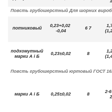
1
Повсть грубошерстный Для шорних виробів
0,23+0,02
1,
потниковый
6 7
-0,04
(1,
подхомутный
1,
0,23±0,02
8
марки А і Б
(1,
Повсть грубошерстный юртовый ГОСТ 162
2-6
марки А і Б
0,25±0,02
8
2