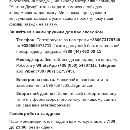
виготовлення продукції чи вибору матеріалів? Команда
"Ангели Друку" готова надати вам всю необхідну
інформацію та допомогу. Ми знаємо, що від якості
консультації залежить успіх вашого проекту, тому наші
фахівці завжди на зв'язку.
Зв’яжіться з нами зручним для вас способом
Телефон:
Телефонуйте за номерами
+380673179749
та
+380505478711
. Також доступний багатоканальний
номер відділу продажів:
+380 (44) 462-09-15
.
Месенджери:
Звертайтесь до менеджера з продажу
Роберта у
WhatsApp
(
+38 (050) 5478711
),
Telegram
або
Viber
(
+38 (067) 3179749
).
Електронна пошта:
Надсилайте ваші запити та
замовлення на
0967667533a@gmail.com
.
Зворотний дзвінок:
Залиште свій номер телефону
та ім’я у формі зворотного зв’язку на нашому сайті, і
ми самі вам зателефонуємо.
Графік роботи та адреса
Наші менеджери готові надати вам консультацію
з 7:00
до 23:00
, без вихідних.