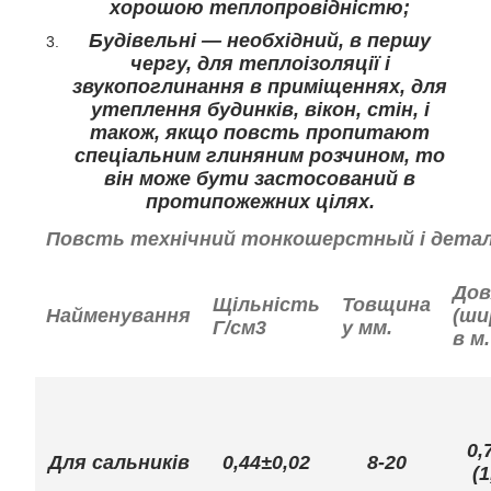
хорошою теплопровідністю;
Будівельні — необхідний, в першу
чергу, для теплоізоляції і
звукопоглинання в приміщеннях, для
утеплення будинків, вікон, стін, і
також, якщо повсть пропитают
спеціальним глиняним розчином, то
він може бути застосований в
протипожежних цілях.
Повсть технічний тонкошерстный і деталі
Дов
Щільність
Товщина
Найменування
(ши
Г/см3
у мм.
в м.
0,
Для сальників
0,44±0,02
8-20
(1