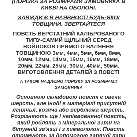
(ПОРІЗКА ЗА РОЗМІРАМИ ЗАМОВНИКА В
КИЄВІ НА ОБОЛОНІ.
ЗАВЖДИ Є В НАЯВНОСТІ БУДЬ-ЯКОЇ
ТОВЩИНИ. ЗВЕРТАЙТЕСЯ
ПОВСТЬ ВЕРСТАТНИЙ КАЛІБРОВАНОГО
ТИПУ-САМИЙ ЩІЛЬНИЙ СЕРЕД
ВОЙЛОКОВ ПРЯМОГО ВАЛЯННЯ
ТОВЩИНОЮ 3мм, 4мм, 5мм, 6мм, 8мм,
10мм, 12мм, 14мм, 15мм, 16мм, 18мм,
20мм, 22мм, 25мм, 30мм, 40мм, 50мм.
ВИГОТОВЛЕННЯ ДЕТАЛЕЙ З ПОВСТІ
А ТАКОЖ НАДАЄМО ПОРІЗКУ ЗА РОЗМІРАМИ
ЗАМОВНИКА
Основною складовою повсті є овеча
шерсть, але іноді в матеріалі присутній
ягнячья, козяча або верблюжа шерсть.
Розрізняють ще і напіввовняної повсть,
який роблять з мінеральної вати на
бітумній зв'язці і з химволокон. Повсть
отримують за допомогою гарячої пари