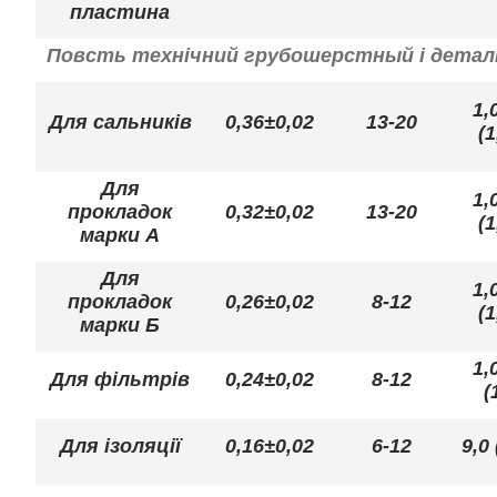
пластина
Повсть технічний грубошерстный і деталі 
1,
Для сальників
0,36±0,02
13-20
(1
Для
1,
прокладок
0,32±0,02
13-20
(1
марки А
Для
1,
прокладок
0,26±0,02
8-12
(1
марки Б
1,
Для фільтрів
0,24±0,02
8-12
(
Для ізоляції
0,16±0,02
6-12
9,0 