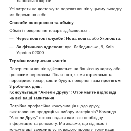
банківської картки.
Усі витрати на доставку та переказ коштів у цьому випадку
ми беремо на себе.
Способи повернення та обміну
Обмін і повернення товарів здійснюється:
Через поштові служби:
Нова пошта
або
Укрпошта
.
За фізичною адресою:
вул. Лебединська, 9, Київ,
Україна 02000.
Терміни повернення коштів
Повернення коштів здійснюється на банківську картку або
грошовим переказом. Після того, як ми отримаємо та
перевіримо товар, кошти будуть повернені вам
протягом
3 робочих днів
.
Консультація "Ангели Друку": Отримайте відповіді
на всі ваші запитання
Потрібна професійна консультація щодо друку,
виготовлення продукції чи вибору матеріалів? Команда
"Ангели Друку" готова надати вам всю необхідну
інформацію та допомогу. Ми знаємо, що від якості
консультації залежить успіх вашого проекту, тому наші