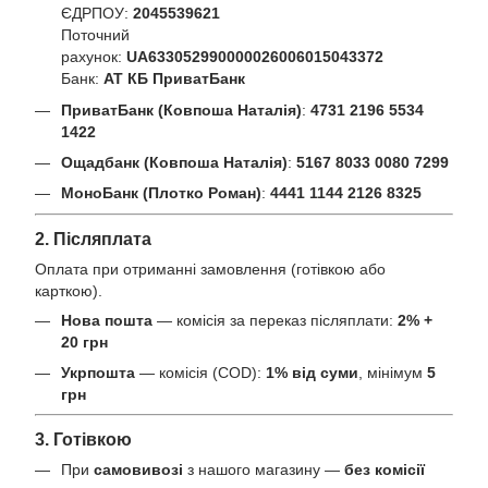
ЄДРПОУ:
2045539621
Поточний
рахунок:
UA633052990000026006015043372
Банк:
АТ КБ ПриватБанк
ПриватБанк (Ковпоша Наталія)
:
4731 2196 5534
1422
Ощадбанк (Ковпоша Наталія)
:
5167 8033 0080 7299
МоноБанк (Плотко Роман)
:
4441 1144 2126 8325
2. Післяплата
Оплата при отриманні замовлення (готівкою або
карткою).
Нова пошта
— комісія за переказ післяплати:
2% +
20 грн
Укрпошта
— комісія (COD):
1% від суми
, мінімум
5
грн
3. Готівкою
При
самовивозі
з нашого магазину —
без комісії