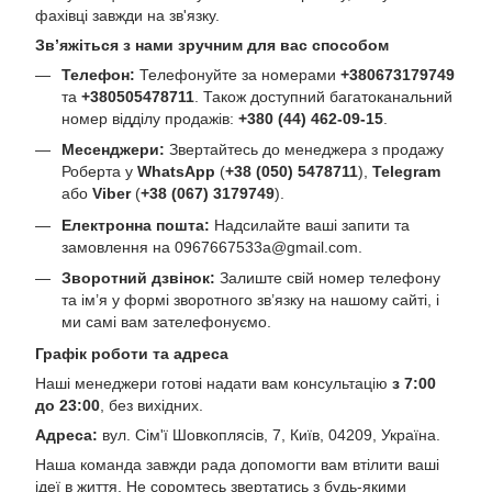
фахівці завжди на зв'язку.
Зв’яжіться з нами зручним для вас способом
Телефон:
Телефонуйте за номерами
+380673179749
та
+380505478711
. Також доступний багатоканальний
номер відділу продажів:
+380 (44) 462-09-15
.
Месенджери:
Звертайтесь до менеджера з продажу
Роберта у
WhatsApp
(
+38 (050) 5478711
),
Telegram
або
Viber
(
+38 (067) 3179749
).
Електронна пошта:
Надсилайте ваші запити та
замовлення на
0967667533a@gmail.com
.
Зворотний дзвінок:
Залиште свій номер телефону
та ім’я у формі зворотного зв’язку на нашому сайті, і
ми самі вам зателефонуємо.
Графік роботи та адреса
Наші менеджери готові надати вам консультацію
з 7:00
до 23:00
, без вихідних.
Адреса:
вул. Сім'ї Шовкоплясів, 7, Київ, 04209, Україна.
Наша команда завжди рада допомогти вам втілити ваші
ідеї в життя. Не соромтесь звертатись з будь-якими