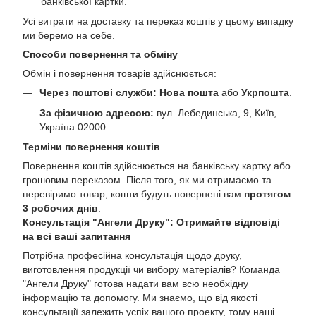
банківської картки.
Усі витрати на доставку та переказ коштів у цьому випадку
ми беремо на себе.
Способи повернення та обміну
Обмін і повернення товарів здійснюється:
Через поштові служби:
Нова пошта
або
Укрпошта
.
За фізичною адресою:
вул. Лебединська, 9, Київ,
Україна 02000.
Терміни повернення коштів
Повернення коштів здійснюється на банківську картку або
грошовим переказом. Після того, як ми отримаємо та
перевіримо товар, кошти будуть повернені вам
протягом
3 робочих днів
.
Консультація "Ангели Друку": Отримайте відповіді
на всі ваші запитання
Потрібна професійна консультація щодо друку,
виготовлення продукції чи вибору матеріалів? Команда
"Ангели Друку" готова надати вам всю необхідну
інформацію та допомогу. Ми знаємо, що від якості
консультації залежить успіх вашого проекту, тому наші