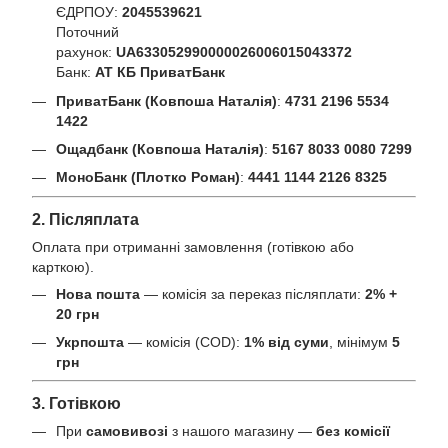
ЄДРПОУ:
2045539621
Поточний
рахунок:
UA633052990000026006015043372
Банк:
АТ КБ ПриватБанк
ПриватБанк (Ковпоша Наталія)
:
4731 2196 5534
1422
Ощадбанк (Ковпоша Наталія)
:
5167 8033 0080 7299
МоноБанк (Плотко Роман)
:
4441 1144 2126 8325
2. Післяплата
Оплата при отриманні замовлення (готівкою або
карткою).
Нова пошта
— комісія за переказ післяплати:
2% +
20 грн
Укрпошта
— комісія (COD):
1% від суми
, мінімум
5
грн
3. Готівкою
При
самовивозі
з нашого магазину —
без комісії