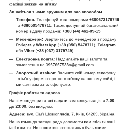
фахівці завжди на зв'язку.
Зв’яжіться з нами зручним для вас способом
Телефон:
Телефонуйте за номерами
+380673179749
та
+380505478711
. Також доступний багатоканальний
номер відділу продажів:
+380 (44) 462-09-15
.
Месенджери:
Звертайтесь до менеджера з продажу
Роберта у
WhatsApp
(
+38 (050) 5478711
),
Telegram
або
Viber
(
+38 (067) 3179749
).
Електронна пошта:
Надсилайте ваші запити та
замовлення на
0967667533a@gmail.com
.
Зворотний дзвінок:
Залиште свій номер телефону
та ім’я у формі зворотного зв’язку на нашому сайті, і
ми самі вам зателефонуємо.
Графік роботи та адреса
Наші менеджери готові надати вам консультацію
з 7:00
до 23:00
, без вихідних.
Адреса:
вул. Сім'ї Шовкоплясів, 7, Київ, 04209, Україна.
Наша команда завжди рада допомогти вам втілити ваші
ідеї в життя. Не соромтесь звертатись з будь-якими