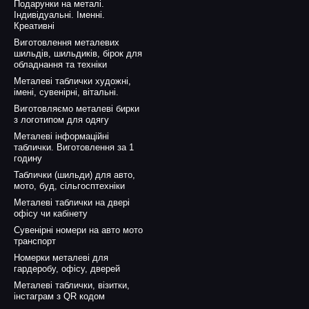
Подарунки на металі.
Індивідуальні. Іменні.
Креативні
Виготовлення металевих
шильдів, шильдиків, бірок для
обладнання та техніки
Металеві таблички художні,
імені, сувенірні, вітальні.
Виготовляємо металеві бирки
з логотипом для одягу
Металеві інформаційні
таблички. Виготовлення за 1
годину
Таблички (шильди) для авто,
мото, буд, сільгосптехніки
Металеві таблички на двері
офісу чи кабінету
Сувенірні номери на авто мото
транспорт
Номерки металеві для
гардеробу, офісу, дверей
Металеві таблички, візитки,
інстаграм з QR кодом