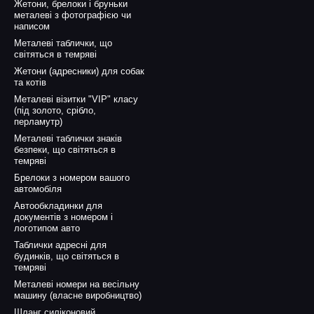
Жетони, брелоки і бруньки
металеві з фотографією чи
написом
Металеві таблички, що
світяться в темряві
Жетони (адресники) для собак
та котів
Металеві візитки "VIP" класу
(під золото, срібло,
перламутр)
Металеві таблички знаків
безпеки, що світяться в
темряві
Брелоки з номером вашого
автомобіля
Автообкладинки для
документів з номером і
логотипом авто
Таблички адресні для
будинків, що світяться в
темряві
Металеві номери на весільну
машину (власне виробництво)
Шланг силіконовий