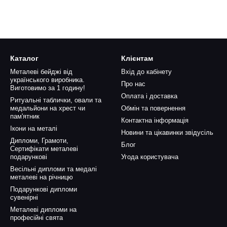
Каталог
Клієнтам
Металеві бейджі від
Вхід до кабінету
українського виробника.
Про нас
Виготовимо за 1 годину!
Оплата і доставка
Ритуальні таблички, овали та
медальйони на хрест чи
Обмін та повернення
пам'ятник
Контактна інформація
Ікони на металі
Новини та цікавинки звідусіль
Дипломи, Грамоти,
Блог
Сертифікати металеві
подарункові
Угода користувача
Весільні дипломи та медалі
металеві на річницю
Подарункові дипломи
сувенірні
Металеві дипломи на
професійні свята