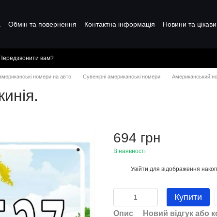
а
Обмін та повернення
Контактна інформація
Новини та цікави
Передзвонити вам?
 американські номери на авто
Сувенірні американські номери
Американський но
инія.
694 грн
В наявності
Увійти
для відображення накоп
%
Купити
Опис
Новий відгук або 