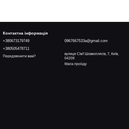
Контактна інформація
+380673179749
0967667533a@gmail.com
+380505478711
вулиця Сім'ї Шовкоплясів, 7, Київ,
Передзвонити вам?
04209
Мапа проїзду