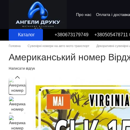
Перейти до основного контенту
Про нас
Оплата і доставк
Угода користувача
Каталог
+380673179749
+380505478711
Головна
Сувенірні номери на авто мото транспорт
Декоративні сувенірні
Американський номер Вірдж
Написати відгук