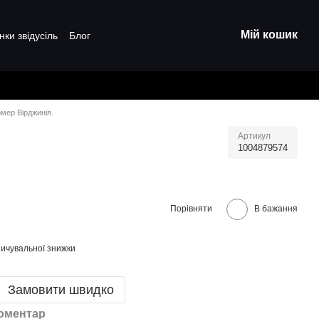
Мій кошик
нки звідусіль
Блог
мер Вірджинія.
Артикул
1004879574
Порівняти
В бажання
ичувальної знижки
Замовити швидко
коментар