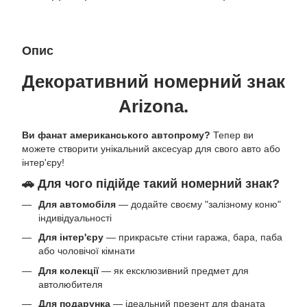
Опис
Декоративний номерний знак
Arizona.
Ви фанат американського автопрому?
Тепер ви
можете створити унікальний аксесуар для свого авто або
інтер'єру!
🚗 Для чого підійде такий номерний знак?
Для автомобіля
— додайте своєму "залізному коню"
індивідуальності
Для інтер'єру
— прикрасьте стіни гаража, бара, паба
або чоловічої кімнати
Для колекції
— як ексклюзивний предмет для
автолюбителя
Для подарунка
— ідеальний презент для фаната