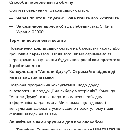
Способи повернення та обміну
Обмін і повернення товарів здійснюється:
Через поштові служби:
Нова пошта
або
Укрпошта
.
За фізичною адресою:
вул. Лебединська, 9, Київ,
Україна 02000.
Терміни повернення коштів
Повернення коштів здійснюється на банківську картку або
грошовим переказом. Після того, як ми отримаємо та
перевіримо товар, кошти будуть повернені вам
протягом
3 робочих днів
.
Консультація "Ангели Друку": Отримайте відповіді
на всі ваші запитання
Потрібна професійна консультація щодо друку,
виготовлення продукції чи вибору матеріалів? Команда
"Ангели Друку" готова надати вам всю необхідну
інформацію та допомогу. Ми знаємо, що від якості
консультації залежить успіх вашого проекту, тому наші
фахівці завжди на зв'язку.
Зв’яжіться з нами зручним для вас способом
Телефон:
Телефонуйте за номерами
+380673179749