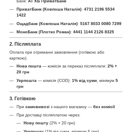
Банк:
АТ КБ ПриватБанк
ПриватБанк (Ковпоша Наталія)
:
4731 2196 5534
1422
Ощадбанк (Ковпоша Наталія)
:
5167 8033 0080 7299
МоноБанк (Плотко Роман)
:
4441 1144 2126 8325
2. Післяплата
Оплата при отриманні замовлення (готівкою або
карткою).
Нова пошта
— комісія за переказ післяплати:
2% +
20 грн
Укрпошта
— комісія (COD):
1% від суми
, мінімум
5
грн
3. Готівкою
При
самовивозі
з нашого магазину —
без комісії
При доставці післяплатою через:
Нову пошту
(2% + 20 грн)
Укрпошту
(1% від суми, мінімум 5 грн)