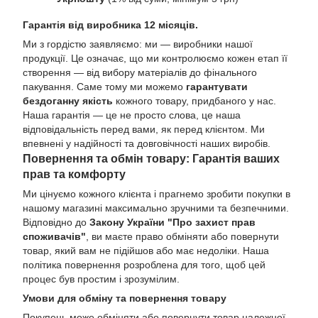
Гарантія від виробника 12 місяців.
Ми з гордістю заявляємо: ми — виробники нашої
продукції. Це означає, що ми контролюємо кожен етап її
створення — від вибору матеріалів до фінального
пакування. Саме тому ми можемо
гарантувати
бездоганну якість
кожного товару, придбаного у нас.
Наша гарантія — це не просто слова, це наша
відповідальність перед вами, як перед клієнтом. Ми
впевнені у надійності та довговічності наших виробів.
Повернення та обмін товару: Гарантія ваших
прав та комфорту
Ми цінуємо кожного клієнта і прагнемо зробити покупки в
нашому магазині максимально зручними та безпечними.
Відповідно до
Закону України "Про захист прав
споживачів"
, ви маєте право обміняти або повернути
товар, який вам не підійшов або має недоліки. Наша
політика повернення розроблена для того, щоб цей
процес був простим і зрозумілим.
Умови для обміну та повернення товару
Покупець може обміняти або повернути товар належної