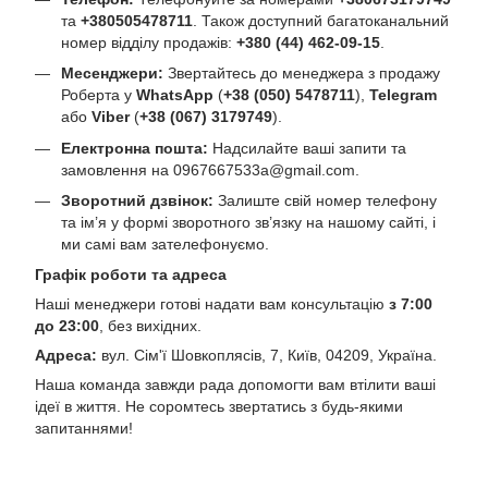
та
+380505478711
. Також доступний багатоканальний
номер відділу продажів:
+380 (44) 462-09-15
.
Месенджери:
Звертайтесь до менеджера з продажу
Роберта у
WhatsApp
(
+38 (050) 5478711
),
Telegram
або
Viber
(
+38 (067) 3179749
).
Електронна пошта:
Надсилайте ваші запити та
замовлення на
0967667533a@gmail.com
.
Зворотний дзвінок:
Залиште свій номер телефону
та ім’я у формі зворотного зв’язку на нашому сайті, і
ми самі вам зателефонуємо.
Графік роботи та адреса
Наші менеджери готові надати вам консультацію
з 7:00
до 23:00
, без вихідних.
Адреса:
вул. Сім'ї Шовкоплясів, 7, Київ, 04209, Україна.
Наша команда завжди рада допомогти вам втілити ваші
ідеї в життя. Не соромтесь звертатись з будь-якими
запитаннями!