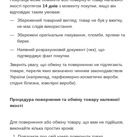
якості протягом
14 днів
з моменту покупки, якщо він
відповідає таким умовам:
Збережений товарний вигляд: товар не був у вжитку,
не має слідів використання.
Збережені оригінальне пакування, пломби, ярлики та
бирки.
Наявний розрахунковий документ (чек), що
підтверджує факт покупки.
Зверніть увагу, що обміну та поверненню не підлягають
товари, перелік яких визначено чинним законодавством
України (наприклад, парфюмерно-косметичні вироби,
спідня білизна, ювелірні вироби).
Процедура повернення та обміну товару належної
якості
Для повернення або обміну товару, що вам не підійшов,
виконайте кілька простих кроків:
Повідомте про свій намір повернути товар,