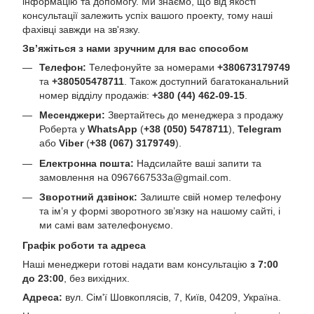
інформацію та допомогу. Ми знаємо, що від якості
консультації залежить успіх вашого проекту, тому наші
фахівці завжди на зв'язку.
Зв’яжіться з нами зручним для вас способом
Телефон:
Телефонуйте за номерами
+380673179749
та
+380505478711
. Також доступний багатоканальний
номер відділу продажів:
+380 (44) 462-09-15
.
Месенджери:
Звертайтесь до менеджера з продажу
Роберта у
WhatsApp
(
+38 (050) 5478711
),
Telegram
або
Viber
(
+38 (067) 3179749
).
Електронна пошта:
Надсилайте ваші запити та
замовлення на
0967667533a@gmail.com
.
Зворотний дзвінок:
Залиште свій номер телефону
та ім’я у формі зворотного зв’язку на нашому сайті, і
ми самі вам зателефонуємо.
Графік роботи та адреса
Наші менеджери готові надати вам консультацію
з 7:00
до 23:00
, без вихідних.
Адреса:
вул. Сім'ї Шовкоплясів, 7, Київ, 04209, Україна.