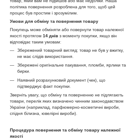
товар, який вам не підійшов або має недоліки. Наша
політика повернення розроблена для того, щоб цей
процес був простим і зрозумілим.
Умови для обміну та повернення товару
Покупець може обміняти або повернути товар належної
якості протягом
14 днів
з моменту покупки, якщо він
відповідає таким умовам:
Збережений товарний вигляд: товар не був у вжитку,
не має слідів використання.
Збережені оригінальне пакування, пломби, ярлики та
бирки.
Наявний розрахунковий документ (чек), що
підтверджує факт покупки.
Зверніть увагу, що обміну та поверненню не підлягають
товари, перелік яких визначено чинним законодавством
України (наприклад, парфюмерно-косметичні вироби,
спідня білизна, ювелірні вироби).
Процедура повернення та обміну товару належної
якості