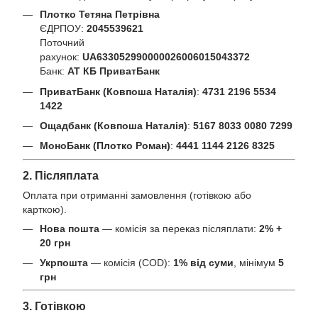
Плотко Тетяна Петрівна
ЄДРПОУ:
2045539621
Поточний
рахунок:
UA633052990000026006015043372
Банк:
АТ КБ ПриватБанк
ПриватБанк (Ковпоша Наталія)
:
4731 2196 5534
1422
Ощадбанк (Ковпоша Наталія)
:
5167 8033 0080 7299
МоноБанк (Плотко Роман)
:
4441 1144 2126 8325
2. Післяплата
Оплата при отриманні замовлення (готівкою або
карткою).
Нова пошта
— комісія за переказ післяплати:
2% +
20 грн
Укрпошта
— комісія (COD):
1% від суми
, мінімум
5
грн
3. Готівкою