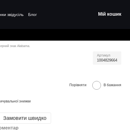
Мій кошик
нки звідусіль
Блог
ерний знак Alabama.
Артикул
1004829664
Порівняти
В бажання
ичувальної знижки
Замовити швидко
коментар