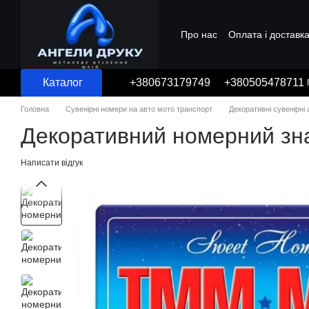
Перейти до основного контенту
Про нас
Оплата і доставк
Угода користувача
Каталог
+380673179749
+380505478711
Головна
Сувенірні номери на авто мото транспорт
Декоративні сувенірні
Декоративний номерний зн
Написати відгук