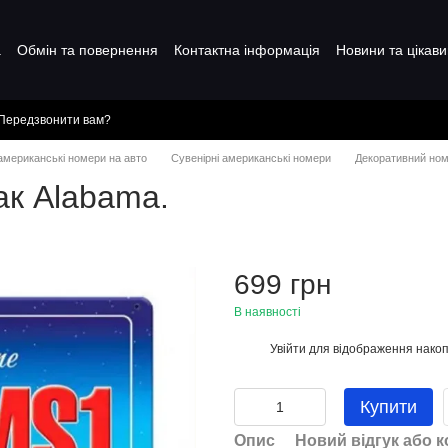
а
Обмін та повернення
Контактна інформація
Новини та цікави
Передзвонити вам?
 американські номери на авто
Сувенірні американські номери
Декоративний ном
ак Alabama.
699 грн
В наявності
Увійти
для відображення накоп
%
Купити
Опис
Новий відгук або 