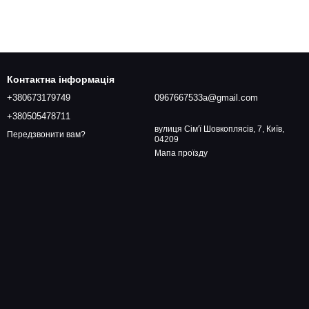
Контактна інформація
+380673179749
0967667533a@gmail.com
+380505478711
вулиця Сім'ї Шовкоплясів, 7, Київ,
Передзвонити вам?
04209
Мапа проїзду