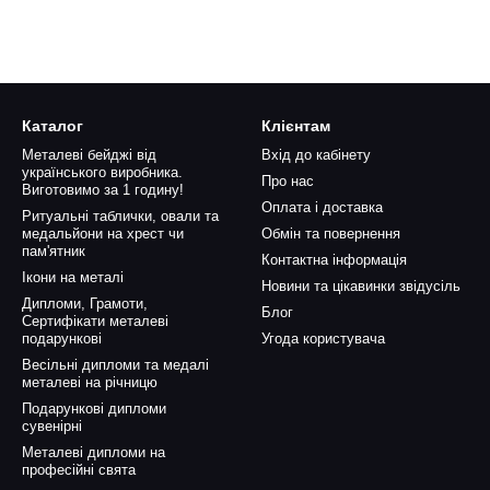
Каталог
Клієнтам
Металеві бейджі від
Вхід до кабінету
українського виробника.
Про нас
Виготовимо за 1 годину!
Оплата і доставка
Ритуальні таблички, овали та
медальйони на хрест чи
Обмін та повернення
пам'ятник
Контактна інформація
Ікони на металі
Новини та цікавинки звідусіль
Дипломи, Грамоти,
Блог
Сертифікати металеві
подарункові
Угода користувача
Весільні дипломи та медалі
металеві на річницю
Подарункові дипломи
сувенірні
Металеві дипломи на
професійні свята