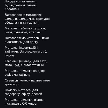
Подарунки на металі.
Індивідуальні. Іменні.
Креативні
Виготовлення металевих
шильдів, шильдиків, бірок для
обладнання та техніки
Металеві таблички художні,
імені, сувенірні, вітальні.
Виготовляємо металеві бирки
з логотипом для одягу
Металеві інформаційні
таблички. Виготовлення за 1
годину
Таблички (шильди) для авто,
мото, буд, сільгосптехніки
Металеві таблички на двері
офісу чи кабінету
Сувенірні номери на авто мото
транспорт
Номерки металеві для
гардеробу, офісу, дверей
Металеві таблички, візитки,
інстаграм з QR кодом