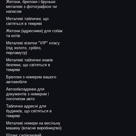
Жетони, брелоки і бруньки
металеві з фотографією чи
написом
Металеві таблички, що
світяться в темряві
Жетони (адресники) для собак
та котів
Металеві візитки "VIP" класу
(під золото, срібло,
перламутр)
Металеві таблички знаків
безпеки, що світяться в
темряві
Брелоки з номером вашого
автомобіля
Автообкладинки для
документів з номером і
логотипом авто
Таблички адресні для
будинків, що світяться в
темряві
Металеві номери на весільну
машину (власне виробництво)
Шланг силіконовий