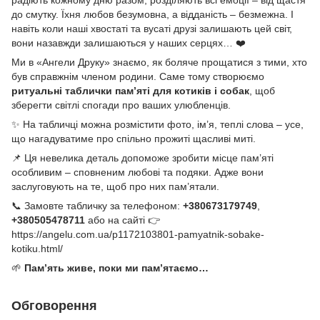
радіють кожному дню разом, розділяють всі емоції – від щастя
до смутку. Їхня любов безумовна, а відданість – безмежна. І
навіть коли наші хвостаті та вусаті друзі залишають цей світ,
вони назавжди залишаються у наших серцях… ❤️
Ми в «Ангели Друку» знаємо, як боляче прощатися з тими, хто
був справжнім членом родини. Саме тому створюємо
ритуальні таблички пам’яті для котиків і собак
, щоб
зберегти світлі спогади про ваших улюбленців.
✨ На табличці можна розмістити фото, ім’я, теплі слова – усе,
що нагадуватиме про спільно прожиті щасливі миті.
📌 Ця невелика деталь допоможе зробити місце пам’яті
особливим – сповненим любові та подяки. Адже вони
заслуговують на те, щоб про них пам’ятали.
📞 Замовте табличку за телефоном:
+380673179749
,
+380505478711
або на сайті 👉
https://angelu.com.ua/p1172103801-pamyatnik-sobake-
kotiku.html/
🌱
Пам’ять живе, поки ми пам’ятаємо…
Обговорення