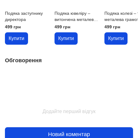
Подяка заступнику
Подяка ювеліру –
Подяка колезі –
директора
витончена металева
металева грамот
грамота за 1 день
1 день
499 грн
499 грн
499 грн
Купити
Купити
Купити
Обговорення
Додайте перший відгук
Новий коментар