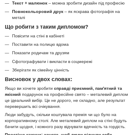
Текст + малюнок
– можна зробити дизайн під професію
Повнокольоровий друк
– як яскрава фотографія на
металі
Що робити з таким дипломом?
Повісити на стіні в кабінеті
Поставити на полицю вдома
Показати родичам та друзям
Сфотографувати і викласти в соцмережі
Зберігати як сімейну цінність
Висновок у двох словах:
Якщо ви хочете зробити
справді приємний, пам'ятний та
якісний
подарунок на професійне свято – металевий диплом
це ідеальний вибір. Це не дорого, не складно, але результат
перевершить всі очікування.
Люди забудуть, скільки коштувала премія чи що було на
корпоративному столі. Але металевий диплом на стіні будуть
бачити щодня, і кожного разу відчувати вдячність та гордість.
Простіше кажучи: хочете, щоб люди відчули себе