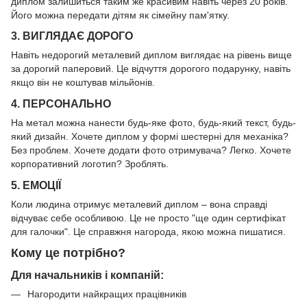
диплом залишиться таким же красивим навіть через 20 років.
Його можна передати дітям як сімейну пам'ятку.
3.
ВИГЛЯДАЄ ДОРОГО
Навіть недорогий металевий диплом виглядає на рівень вище
за дорогий паперовий. Це відчуття дорогого подарунку, навіть
якщо він не коштував мільйонів.
4.
ПЕРСОНАЛЬНО
На метал можна нанести будь-яке фото, будь-який текст, будь-
який дизайн. Хочете диплом у формі шестерні для механіка?
Без проблем. Хочете додати фото отримувача? Легко. Хочете
корпоративний логотип? Зроблять.
5.
ЕМОЦІЇ
Коли людина отримує металевий диплом – вона справді
відчуває себе особливою. Це не просто "ще один сертифікат
для галочки". Це справжня нагорода, якою можна пишатися.
Кому це потрібно?
Для начальників і компаній:
Нагородити найкращих працівників