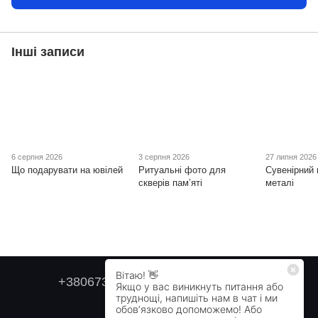
Інші записи
6 серпня 2026
3 серпня 2026
27 липня 2026
Що подарувати на ювілей
Ритуальні фото для
Сувенірний 
скверів пам’яті
металі
+380673179749
+380505478711
Контактна інформація