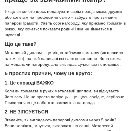
Якщо ви хочете щось подарувати своїм працівникам, друзям
або колегам на професійне свято – забудьте про звичайні
паперові грамоти. Уявіть собі нагороду, яку приємно тримати в
руках, яку хочеться показати родині і яка не зімнеться в
шухляді.
Що це таке?
Металевий диплом – це міцна табличка з металу (як правило
алюмінію), на якій написані всі ваші досягнення. Вона схожа
на медаль чи нагороду, але виглядає сучасніше і стильніше.
5 простих причин, чому це круто:
1. Це справді
ВАЖКО
Коли ви тримаєте в руках металевий диплом, ви відчуваєте
його вагу. Це не просто папірець – це щось солідне, серйозне.
Психологічно це набагато важливіша нагорода.
2.
НЕ ЗІПСУЄТЬСЯ
Згадайте, як виглядають паперові дипломи через 5 років?
Вони жовтіють, мнуться, вигорають на сонці. Металевий