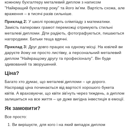
кожному бухгалтеру металевий диплом з написом
"Найкращий бухгалтер року" та його ім'ям. Вартість схожа, але
враження – в тисячі разів сильніше.
Приклад 2:
У школі проводять олімпіаду з математики.
Замість паперових грамот переможці отримують стильні
металеві дипломи. Діти радіють, фотографуються, пишаються
нагородами. Батьки теща вдячні.
Приклад 3:
Друг довго працює на одному місці. На ювілей ви
даруєте йому не просто листівку, а персональний металевий
диплом "Найкращому другу та професіоналу". Він буде
здивований та зворушений.
Ціна?
Багато хто думає, що металеві дипломи – це дорого.
Насправді ціна починається від вартості хорошого букета
квітів. А враховуючи, що квіти зів'нуть через тиждень, а диплом
залишиться на все життя – це дуже вигідна інвестиція в емоції.
Як замовити?
Все просто:
Ви вирішуєте, для кого і на який випадок диплом