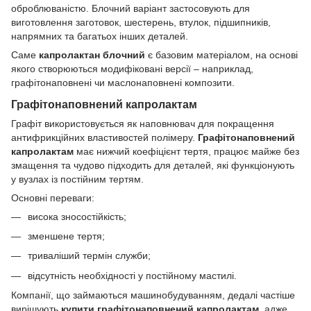
оброблюваністю. Блочний варіант застосовують для
виготовлення заготовок, шестерень, втулок, підшипників,
напрямних та багатьох інших деталей.
Саме
капролактан блочний
є базовим матеріалом, на основі
якого створюються модифіковані версії – наприклад,
графітонаповнені чи маслонаповнені композити.
Графітонаповнений капролактам
Графіт використовується як наповнювач для покращення
антифрикційних властивостей полімеру.
Графітонаповнений
капролактам
має нижчий коефіцієнт тертя, працює майже без
змащення та чудово підходить для деталей, які функціонують
у вузлах із постійним тертям.
Основні переваги:
висока зносостійкість;
зменшене тертя;
триваліший термін служби;
відсутність необхідності у постійному мастилі.
Компанії, що займаються машинобудуванням, дедалі частіше
вирішують
купити графітонаповнений капролактам
, адже