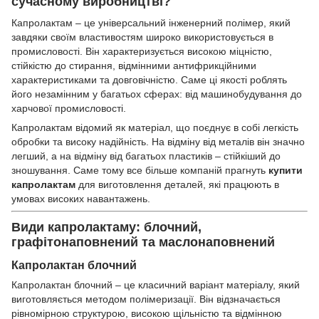
сучасному виробництві?
Капролактам – це універсальний інженерний полімер, який
завдяки своїм властивостям широко використовується в
промисловості. Він характеризується високою міцністю,
стійкістю до стирання, відмінними антифрикційними
характеристиками та довговічністю. Саме ці якості роблять
його незамінним у багатьох сферах: від машинобудування до
харчової промисловості.
Капролактам відомий як матеріал, що поєднує в собі легкість
обробки та високу надійність. На відміну від металів він значно
легший, а на відміну від багатьох пластиків – стійкіший до
зношування. Саме тому все більше компаній прагнуть
купити
капролактам
для виготовлення деталей, які працюють в
умовах високих навантажень.
Види капролактаму: блочний,
графітонаповнений та маслонаповнений
Капролактан блочний
Капролактан блочний – це класичний варіант матеріалу, який
виготовляється методом полімеризації. Він відзначається
рівномірною структурою, високою щільністю та відмінною