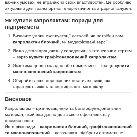
важких умовах, не втрачаючи своїх властивостей. Це особливо
актуально для транспортної, енергетичної та аграрної галузей.
Як купити капролактам: поради для
підприємств
Визначте умови експлуатації деталей: чи потрібен вам
капролактан блочний
, чи модифіковані версії.
Якщо деталі працюють у середовищі з інтенсивним тертям
– варто
купити графітонаповнений капролактам
.
Якщо змащення складне або неможливе – краще
купити
маслонаповнений капролактам
.
Обирайте лише перевірених постачальників, які
гарантують якість та сертифікацію матеріалу.
Висновок
Капролактам – це інноваційний та багатофункціональний
матеріал, який вже давно довів свою ефективність у
промисловості.
Його різновиди –
капролактан блочний, графітонаповнений
та маслонаповнений
– дозволяють підібрати оптимальне