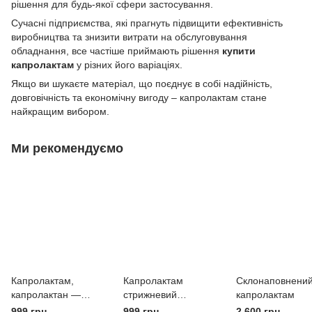
рішення для будь-якої сфери застосування.
Сучасні підприємства, які прагнуть підвищити ефективність
виробництва та знизити витрати на обслуговування
обладнання, все частіше приймають рішення
купити
капролактам
у різних його варіаціях.
Якщо ви шукаєте матеріал, що поєднує в собі надійність,
довговічність та економічну вигоду – капролактам стане
найкращим вибором.
Ми рекомендуємо
Капролактам,
Капролактам
Склонаповнени
капролактан —
стрижневий
капролактам
стрижні до 800 мм,
діаметром до 800 мм
999 грн
999 грн
2 600 грн