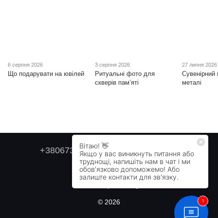
6 серпня 2026
3 серпня 2026
27 липня 2026
Що подарувати на ювілей
Ритуальні фото для
Сувенірний 
скверів пам’яті
металі
+380673179749
+380505478711
Контактна інформація
Повна версія сайту
© 2026